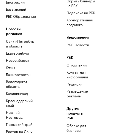
Скрыть баннеры
Биографии
на РБК
База знаний
Подписка на РБК
РБК Образование
Корпоративная
подписка
Новости
регионов
Уведомления
Санкт-Петербург
RSS Новости
и область
Екатеринбург
РБК
Новосибирск
О компании
Омск
Контактная
Башкортостан
информация
Вологодская
Редакция
область
Размещение
Калининград
рекламы
Краснодарский
край
Другие
Нижний
продукты
Новгород
РБК
Пермский край
Облако для
бизнеса
Ростов-на-Дону