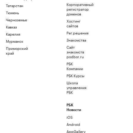
Корпоративный
Татарстан
регистратор
Тюмень
доменов
Черноземье
Хостинг
сайтов
Кавказ
Рег.решения
Карелия
Знакомства
Мурманск
Сайт
Приморский
знакомств
край
podbor.ru
РБК
Компании
РБК Курсы
Школа
управления
РБК
РБК
Новости
iOS
Android
AppGallery