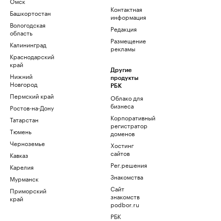
Омск
Контактная
Башкортостан
информация
Вологодская
Редакция
область
Размещение
Калининград
рекламы
Краснодарский
край
Другие
Нижний
продукты
Новгород
РБК
Пермский край
Облако для
бизнеса
Ростов-на-Дону
Корпоративный
Татарстан
регистратор
Тюмень
доменов
Черноземье
Хостинг
сайтов
Кавказ
Рег.решения
Карелия
Знакомства
Мурманск
Сайт
Приморский
знакомств
край
podbor.ru
РБК