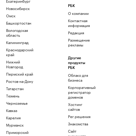
Екатеринбург
РБК
Новосибирск
О компании
Омск
Контактная
Башкортостан
информация
Вологодская
Редакция
область
Размещение
Калининград
рекламы
Краснодарский
край
Другие
Нижний
продукты
Новгород
РБК
Пермский край
Облако для
бизнеса
Ростов-на-Дону
Корпоративный
Татарстан
регистратор
Тюмень
доменов
Черноземье
Хостинг
сайтов
Кавказ
Рег.решения
Карелия
Знакомства
Мурманск
Сайт
Приморский
знакомств