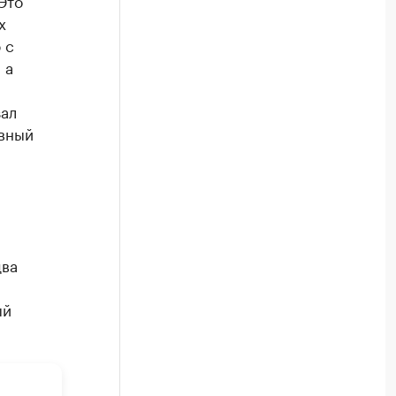
х
 с
 а
зал
вный
два
ый