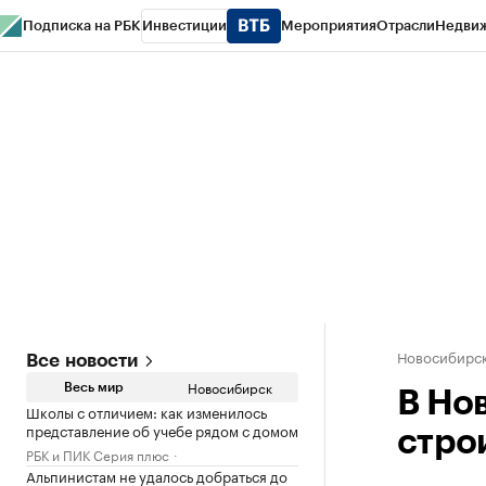
Подписка на РБК
Инвестиции
Мероприятия
Отрасли
Недви
РБК Курсы
РБК Life
Тренды
Визионеры
Национальные проекты
Горо
Спецпроекты СПб
Конференции СПб
Спецпроекты
Проверка конт
Новосибирс
Все новости
Новосибирск
Весь мир
В Но
Школы с отличием: как изменилось
представление об учебе рядом с домом
стро
РБК и ПИК Серия плюс
Альпинистам не удалось добраться до