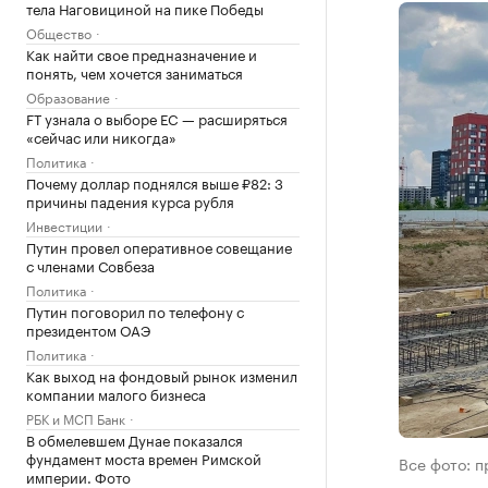
тела Наговициной на пике Победы
Общество
Как найти свое предназначение и
понять, чем хочется заниматься
Образование
FT узнала о выборе ЕС — расширяться
«сейчас или никогда»
Политика
Почему доллар поднялся выше ₽82: 3
причины падения курса рубля
Инвестиции
Путин провел оперативное совещание
с членами Совбеза
Политика
Путин поговорил по телефону с
президентом ОАЭ
Политика
Как выход на фондовый рынок изменил
компании малого бизнеса
РБК и МСП Банк
В обмелевшем Дунае показался
фундамент моста времен Римской
Все фото: 
империи. Фото