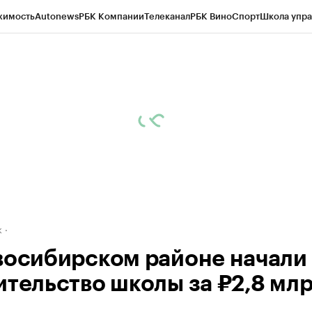
жимость
Autonews
РБК Компании
Телеканал
РБК Вино
Спорт
Школа упра
д
Стиль
Крипто
РБК Бизнес-среда
Дискуссионный клуб
Исследования
К
рагентов
Политика
Экономика
Бизнес
Технологии и медиа
Финансы
Рын
к
восибирском районе начали
ительство школы за ₽2,8 мл