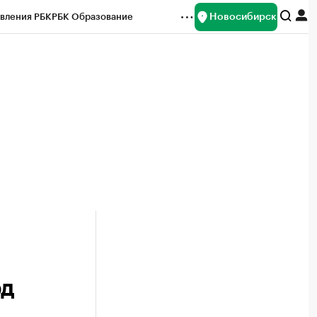
Новосибирск
вления РБК
РБК Образование
редитные рейтинги
Франшизы
Газета
ок наличной валюты
рд