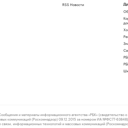
RSS Новости
Др
Об
Ко
до
Хо
Ре
Зн
Са
РБ
РБ
Шк
ения и материалы информационного агентства «РБК» (свидетельство о 
овых коммуникаций (Роскомнадзор) 09.12.2015 за номером ИА №ФС77-63848) 
 связи, информационных технологий и массовых коммуникаций (Роскомнадз