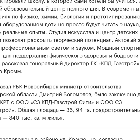
й образовательный центр полного дня. В современны
иях по физике, химии, биологии и прототипированию
оборудованием дети не просто будут читать о науке,
 реальные опыты. Студия искусства и центр детских
 позволят раскрыть творческий потенциал. Актовый 
профессиональным светом и звуком. Мощный спорти
— для поддержания физического здоровья и бодрости
 рассказал генеральный директор ГК «КПД-Газстрой»
р Кромм.
казал РБК Новосибирск министр строительства
рской области Дмитрий Богомолов, было заключено 
 КРТ с ООО «СЗ КПД‑Газстрой Сити» и ООО СЗ
трой». Общая площадь — 36, 94 га, градостроительн
 — 340 тыс. кв. м жилья.
асположена в районе ул. Краузе, но, согласно