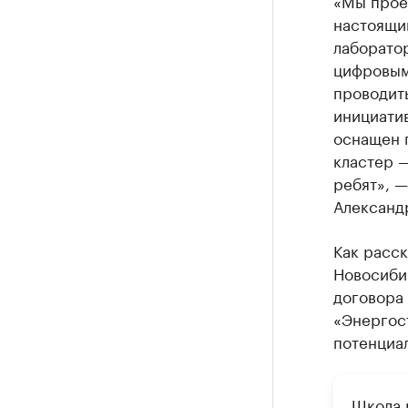
настоящи
лаборатор
цифровым 
проводить
инициатив
оснащен 
кластер 
ребят», —
Александ
Как расс
Новосиби
договора
«Энергос
потенциал
Школа р