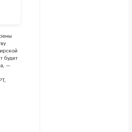
трены
тву
бирской
т будет
а, —
РТ,