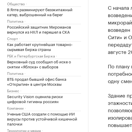
Общество
С начала 
В Ялте разминируют безэкипажный
возведени
катер, выброшенный на берег
Политика
микрорай
Российский защитник Мироманов
возведен
вернулся из НХЛ и перешел в СКА
Сити» и 
Спорт
передадут
Как работает крупнейшая товарно-
сырьевая биржа страны
августе 2
РБК и Петербургская Биржа
Верховный суд сообщил об иске о
По плану 
снятии «Яблока» с выборов
потребнос
Политика
ВТБ продал бывший офис банка
одну сме
«Открытие» в центре Москвы
Бизнес
Здание п
Security Vision оценила риски
цифровой гигиены россиян
этажности
Компании
позволяю
Ученые США создали с помощью ИИ
изолиров
вирусы против устойчивой кишечной
палочки
повышает
Технологии и медиа