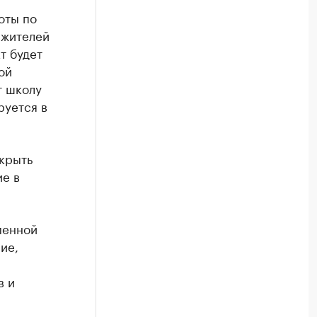
оты по
 жителей
т будет
ой
т школу
руется в
акрыть
ие в
менной
ие,
в и