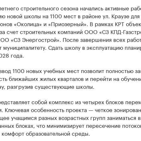
летнего строительного сезона начались активные раб
ю новой школы на 1100 мест в районе ул. Краузе для
онов «Околица» и «Приозерный». В рамках КРТ объек
 за счет строительных компаний ООО «СЗ КПД-Газстр
ООО «СЗ Энергострой». После завершения всех рабо
 муниципалитету. Сдать школу в эксплуатацию плани
028 года.
ввод 1100 новых учебных мест позволит полностью з
ть ближайших жилых кварталов и перейти на обучен
ну, разгрузив существующие школы.
редставляет собой комплекс из четырех блоков пере
. Ключевая особенность проекта — четкое зонирован
щее учащимся разных возрастных групп заниматься в
анных блоках, что минимизирует пересечение потоко
 комфорт образовательной среды.