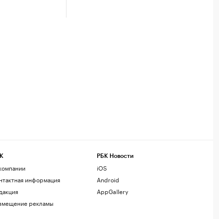
К
РБК Новости
компании
iOS
нтактная информация
Android
дакция
AppGallery
змещение рекламы