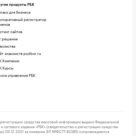
угие продукты РБК
лако для бизнеса
рпоративный регистратор
менов
стинг сайтов
г.решения
акомства
йт знакомств podbor.ru
К Компании
К Курсы
ола управления РБК
регистрации средства массовой информации выдано Федеральной
и сетевого издания «РБК» (свидетельство о регистрации средства
ор) 03.12.2021 за номером ЭЛ №ФС77-82385) сопровождаются