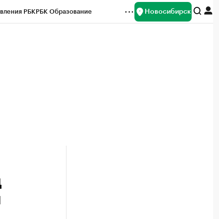
Новосибирск
вления РБК
РБК Образование
редитные рейтинги
Франшизы
Газета
ок наличной валюты
д
м