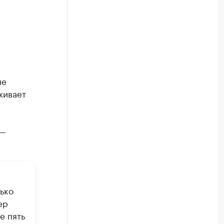
не
живает
 —
ько
ер
е пять