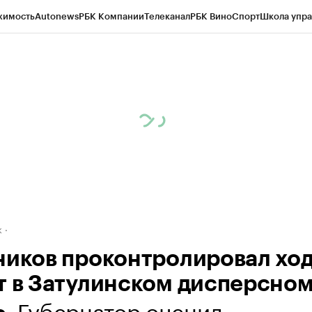
жимость
Autonews
РБК Компании
Телеканал
РБК Вино
Спорт
Школа упра
д
Стиль
Крипто
РБК Бизнес-среда
Дискуссионный клуб
Исследования
К
рагентов
Политика
Экономика
Бизнес
Технологии и медиа
Финансы
Рын
к
ников проконтролировал хо
т в Затулинском дисперсно
. Губернатор оценил