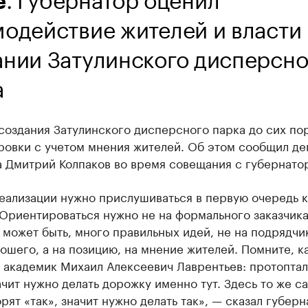
е
модействие жителей и власти
ании Затулинского дисперсно
а
создания Затулинского дисперсного парка до сих по
ровки с учетом мнения жителей. Об этом сообщил де
а Дмитрий Колпаков во время совещания с губернато
еализации нужно прислушиваться в первую очередь к
Ориентироваться нужно не на формального заказчика
 может быть, много правильных идей, не на подрядчи
ошего, а на позицию, на мнение жителей. Помните, к
л академик Михаил Алексеевич Лаврентьев: протопта
ачит нужно делать дорожку именно тут. Здесь то же с
рят «так», значит нужно делать так», — сказал губерн