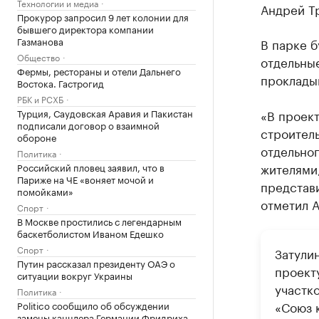
Технологии и медиа
Андрей Т
Прокурор запросил 9 лет колонии для
бывшего директора компании
Газманова
В парке б
Общество
отдельны
Фермы, рестораны и отели Дальнего
проклады
Востока. Гастрогид
РБК и РСХБ
Турция, Саудовская Аравия и Пакистан
«В проект
подписали договор о взаимной
строитель
обороне
отдельно
Политика
жителями
Российский пловец заявил, что в
Париже на ЧЕ «воняет мочой и
представ
помойками»
отметил 
Спорт
В Москве простились с легендарным
баскетболистом Иваном Едешко
Спорт
Затули
Путин рассказал президенту ОАЭ о
проект
ситуации вокруг Украины
участко
Политика
«Союз 
Politico сообщило об обсуждении
замены канцлера Германии Фридриха