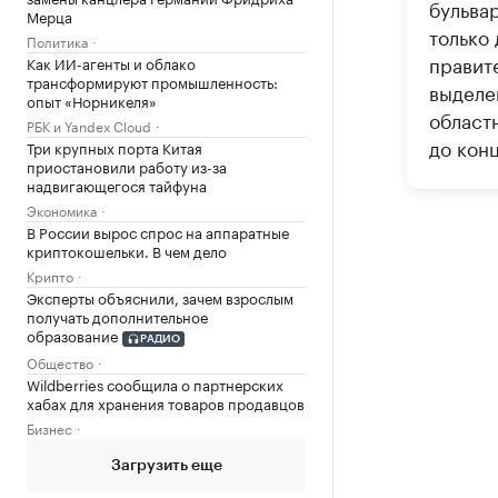
бульва
Мерца
только 
Политика
правит
Как ИИ-агенты и облако
трансформируют промышленность:
выделе
опыт «Норникеля»
област
РБК и Yandex Cloud
до конц
Три крупных порта Китая
приостановили работу из-за
надвигающегося тайфуна
Экономика
В России вырос спрос на аппаратные
криптокошельки. В чем дело
Крипто
Эксперты объяснили, зачем взрослым
получать дополнительное
образование
РАДИО
Общество
Wildberries сообщила о партнерских
хабах для хранения товаров продавцов
Бизнес
Загрузить еще