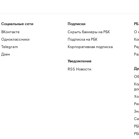
Социальные сети
Подписки
РБ
ВКонтакте
Скрыть баннеры на РБК
О 
Одноклассники
Подписка на РБК
Ко
Telegram
Корпоративная подписка
Ре
Дзен
Ра
Уведомления
RSS Новости
Др
Об
Ко
до
Хо
Ре
Зн
Са
РБ
РБ