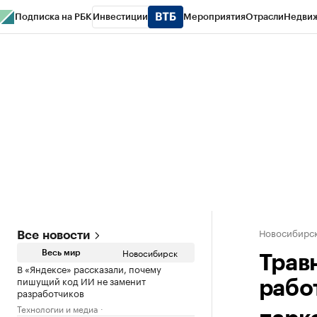
Подписка на РБК
Инвестиции
Мероприятия
Отрасли
Недви
РБК Курсы
РБК Life
Тренды
Визионеры
Национальные проекты
Горо
Спецпроекты СПб
Конференции СПб
Спецпроекты
Проверка конт
Новосибирс
Все новости
Новосибирск
Весь мир
Трав
В «Яндексе» рассказали, почему
пишущий код ИИ не заменит
рабо
разработчиков
Технологии и медиа