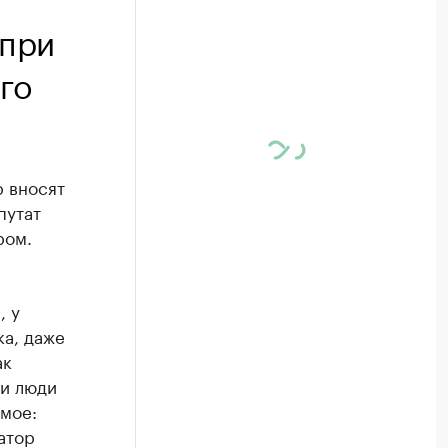
 при
го
р вносят
путат
ром.
, у
ка, даже
ак
ли люди
амое:
атор