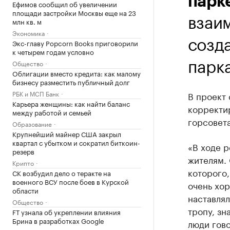
парк
Ефимов сообщил об увеличении
площади застройки Москвы еще на 23
взаи
млн кв. м
Экономика
созд
Экс-главу Popcorn Books приговорили
к четырем годам условно
парк
Общество
Облигации вместо кредита: как малому
бизнесу разместить публичный долг
РБК и МСП Банк
В проект 
Карьера женщины: как найти баланс
корректи
между работой и семьей
горсовет
Образование
Крупнейший майнер США закрыл
квартал с убытком и сократил биткоин-
«В ходе р
резерв
жителям. 
Крипто
которого,
СК возбудил дело о теракте на
военного ВСУ после боев в Курской
очень хор
области
наставля
Общество
тропу, зн
FT узнала об укреплении влияния
Брина в разработках Google
люди гово