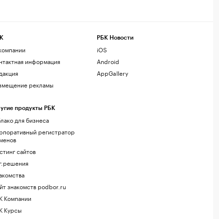
К
РБК Новости
компании
iOS
нтактная информация
Android
дакция
AppGallery
змещение рекламы
угие продукты РБК
лако для бизнеса
рпоративный регистратор
менов
стинг сайтов
г.решения
акомства
йт знакомств podbor.ru
К Компании
К Курсы