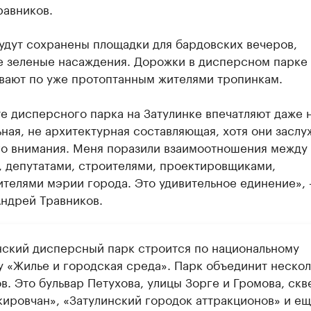
равников.
удут сохранены площадки для бардовских вечеров,
е зеленые насаждения. Дорожки в дисперсном парке
вают по уже протоптанным жителями тропинкам.
е дисперсного парка на Затулинке впечатляют даже 
ная, не архитектурная составляющая, хотя они заслу
го внимания. Меня поразили взаимоотношения между
, депутатами, строителями, проектировщиками,
ителями мэрии города. Это удивительное единение»,
Андрей Травников.
нский дисперсный парк строится по национальному
у «Жилье и городская среда». Парк объединит нескол
в. Это бульвар Петухова, улицы Зорге и Громова, скв
кировчан», «Затулинский городок аттракционов» и ещ