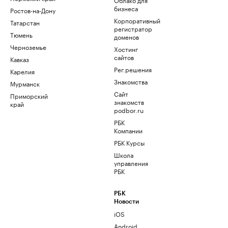
бизнеса
Ростов-на-Дону
Корпоративный
Татарстан
регистратор
Тюмень
доменов
Черноземье
Хостинг
сайтов
Кавказ
Рег.решения
Карелия
Знакомства
Мурманск
Сайт
Приморский
знакомств
край
podbor.ru
РБК
Компании
РБК Курсы
Школа
управления
РБК
РБК
Новости
iOS
Android