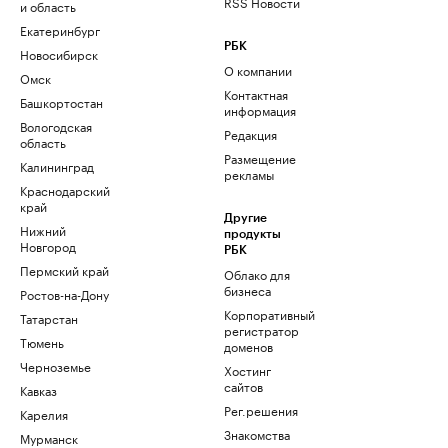
RSS Новости
и область
Екатеринбург
РБК
Новосибирск
О компании
Омск
Контактная
Башкортостан
информация
Вологодская
Редакция
область
Размещение
Калининград
рекламы
Краснодарский
край
Другие
Нижний
продукты
Новгород
РБК
Пермский край
Облако для
бизнеса
Ростов-на-Дону
Корпоративный
Татарстан
регистратор
Тюмень
доменов
Черноземье
Хостинг
сайтов
Кавказ
Рег.решения
Карелия
Знакомства
Мурманск