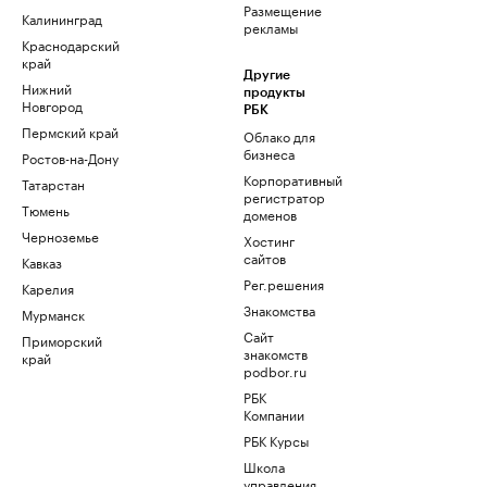
Размещение
Калининград
рекламы
Краснодарский
край
Другие
Нижний
продукты
Новгород
РБК
Пермский край
Облако для
бизнеса
Ростов-на-Дону
Корпоративный
Татарстан
регистратор
Тюмень
доменов
Черноземье
Хостинг
сайтов
Кавказ
Рег.решения
Карелия
Знакомства
Мурманск
Сайт
Приморский
знакомств
край
podbor.ru
РБК
Компании
РБК Курсы
Школа
управления