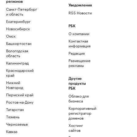
регионов
Уведомления
Санкт-Петербург
RSS Новости
и область
Екатеринбург
РБК
Новосибирск
О компании
Омск
Контактная
Башкортостан
информация
Вологодская
Редакция
область
Размещение
Калининград
рекламы
Краснодарский
край
Другие
Нижний
продукты
Новгород
РБК
Пермский край
Облако для
бизнеса
Ростов-на-Дону
Корпоративный
Татарстан
регистратор
Тюмень
доменов
Черноземье
Хостинг
сайтов
Кавказ