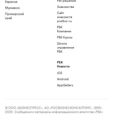
Рег.решения
Карелия
Знакомства
Мурманск
Сайт
Приморский
знакомств
край
podbor.ru
РБК
Компании
РБК Курсы
Школа
управления
РБК
РБК
Новости
iOS
Android
AppGallery
© ООО «БИЗНЕСПРЕСС», АО «РОСБИЗНЕСКОНСАЛТИНГ», 1995–
2026. Сообщения и материалы информационного агентства «РБК»