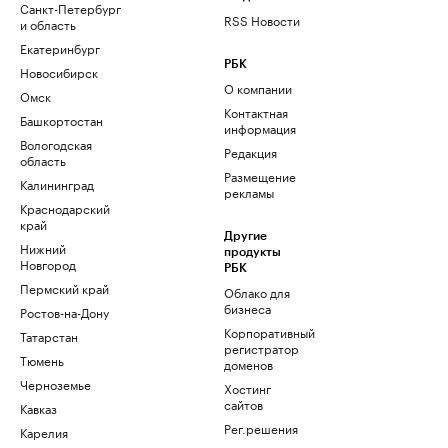
Санкт-Петербург
RSS Новости
и область
Екатеринбург
РБК
Новосибирск
О компании
Омск
Контактная
Башкортостан
информация
Вологодская
Редакция
область
Размещение
Калининград
рекламы
Краснодарский
край
Другие
Нижний
продукты
Новгород
РБК
Пермский край
Облако для
бизнеса
Ростов-на-Дону
Корпоративный
Татарстан
регистратор
Тюмень
доменов
Черноземье
Хостинг
сайтов
Кавказ
Рег.решения
Карелия