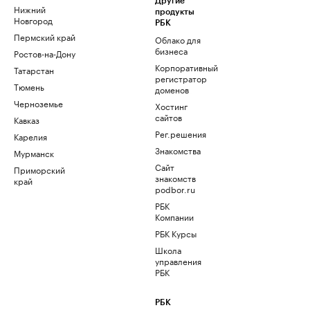
Другие
Нижний
продукты
Новгород
РБК
Пермский край
Облако для
бизнеса
Ростов-на-Дону
Корпоративный
Татарстан
регистратор
Тюмень
доменов
Черноземье
Хостинг
сайтов
Кавказ
Рег.решения
Карелия
Знакомства
Мурманск
Сайт
Приморский
знакомств
край
podbor.ru
РБК
Компании
РБК Курсы
Школа
управления
РБК
РБК