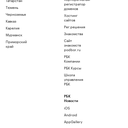
Татарстан
регистратор
Тюмень
доменов
Черноземье
Хостинг
сайтов
Кавказ
Рег.решения
Карелия
Знакомства
Мурманск
Сайт
Приморский
знакомств
край
podbor.ru
РБК
Компании
РБК Курсы
Школа
управления
РБК
РБК
Новости
iOS
Android
AppGallery