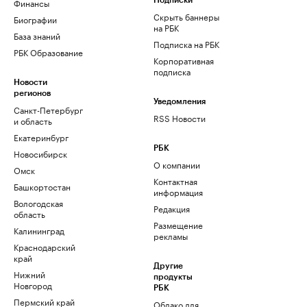
Финансы
Подписки
Скрыть баннеры
Биографии
на РБК
База знаний
Подписка на РБК
РБК Образование
Корпоративная
подписка
Новости
регионов
Уведомления
Санкт-Петербург
RSS Новости
и область
Екатеринбург
РБК
Новосибирск
О компании
Омск
Контактная
Башкортостан
информация
Вологодская
Редакция
область
Размещение
Калининград
рекламы
Краснодарский
край
Другие
Нижний
продукты
Новгород
РБК
Пермский край
Облако для