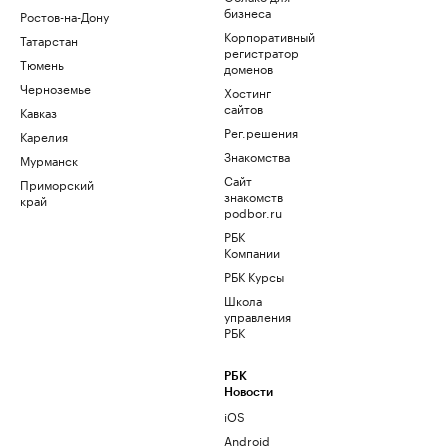
бизнеса
Ростов-на-Дону
Корпоративный
Татарстан
регистратор
Тюмень
доменов
Черноземье
Хостинг
сайтов
Кавказ
Рег.решения
Карелия
Знакомства
Мурманск
Сайт
Приморский
знакомств
край
podbor.ru
РБК
Компании
РБК Курсы
Школа
управления
РБК
РБК
Новости
iOS
Android