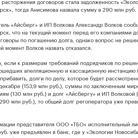
 расторжения договоров стала задолженность «Эколо
ск», тогда Анисимова назвала сумму в 290 млн руб.
тель «Айсберг» и ИП Волкова Александр Волков сооб
ск, что на текущий момент перед его компаниями до
еговоры по погашению долга, однако вопрос не реше
й момент Волков назвать отказался.
, если к размерам требований подрядчиков по реше
рошедших апелляционную и кассационную инстанцию 
 прибавить, долги по делу, которое будет рассмотрен
декабре (153,9 млн руб.), суммы по заключенным ми
ям (130 млн руб.) и долг «Айсбергу» и ИП Волковой 
90 млн руб.), то общий долг регоператора уже прев
мации представителя ООО «ТБО» исполнительный ли
руб. уже предъявлен в банк, где у «Экологии Новосиб