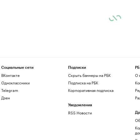
Социальные сети
Подписки
РБ
ВКонтакте
Скрыть баннеры на РБК
О 
Одноклассники
Подписка на РБК
Ко
Telegram
Корпоративная подписка
Ре
Дзен
Ра
Уведомления
RSS Новости
Др
Об
Ко
до
Хо