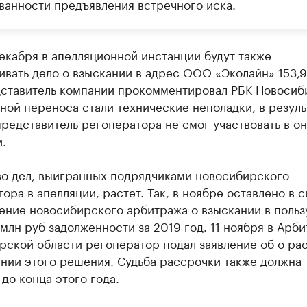
ванности предъявления встречного иска.
екабря в апелляционной инстанции будут также
вать дело о взыскании в адрес ООО «Эколайн» 153,9
дставитель компании прокомментировал РБК Новосиб
ной переноса стали технические неполадки, в резуль
редставитель регоператора не смог участвовать в он
.
во дел, выигранных подрядчиками новосибирского
ора в апелляции, растет. Так, в ноябре оставлено в 
ение новосибирского арбитража о взыскании в поль
млн руб задолженности за 2019 год. 11 ноября в Арб
рской области регоператор подал заявление об о ра
нии этого решения. Судьба рассрочки также должна
до конца этого года.