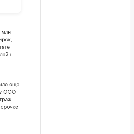
 млн
ирск,
тате
лайн-
силе еще
зу ООО
итраж
ссрочке