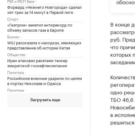
обосно
РБК и МСП Банк
Форвард «Нижнего Новгорода» сделал
хет-трик за 14 минут в Первой лиге
Спорт
В конце д
«Газпром» заметил антирекорд по
объему запасов газа в Европе
рассматри
Бизнес
руб. Пре
WSJ рассказала о находках, меняющих
что причи
представление об истории Китая
которых п
Общество
Иран атаковал ракетами танкер
заседании
эмиратской госнефтекомпании
Политика
Количест
Российские военные ударили по целям
в портах Николаев и Одесса
регоперат
Политика
одно реш
ТБО 46,6 
Загрузить еще
Новосиби
в исполне
решиться 