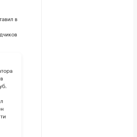
тавил в
дчиков
атора
 в
уб.
ял
ен
эти