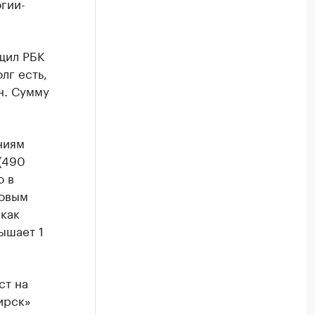
гии-
щил РБК
лг есть,
н. Сумму
ниям
(490
о в
ровым
(как
ышает 1
ст на
ирск»