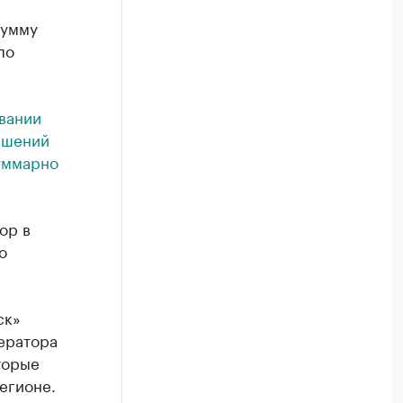
сумму
по
вании
решений
уммарно
ор в
о
ск»
ератора
торые
егионе.