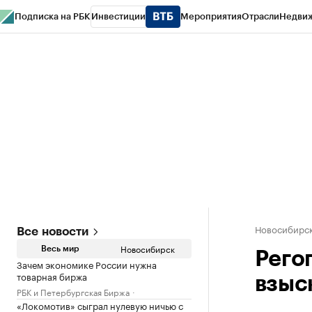
Подписка на РБК
Инвестиции
Мероприятия
Отрасли
Недви
РБК Курсы
РБК Life
Тренды
Визионеры
Национальные проекты
Горо
Спецпроекты СПб
Конференции СПб
Спецпроекты
Проверка конт
Новосибирс
Все новости
Новосибирск
Весь мир
Рего
Зачем экономике России нужна
товарная биржа
взыс
РБК и Петербургская Биржа
«Локомотив» сыграл нулевую ничью с