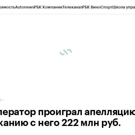
жимость
Autonews
РБК Компании
Телеканал
РБК Вино
Спорт
Школа упра
д
Стиль
Крипто
РБК Бизнес-среда
Дискуссионный клуб
Исследования
К
рагентов
Политика
Экономика
Бизнес
Технологии и медиа
Финансы
Рын
к
ператор проиграл апелляцию
канию с него 222 млн руб.