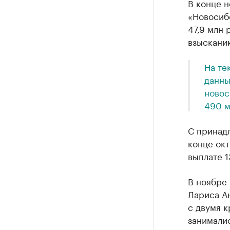
В конце н
«Новосиб
47,9 млн 
взысканию
На те
данны
новос
490 м
С принад
конце окт
выплате 1
В ноябре
Лариса А
с двумя 
занималис