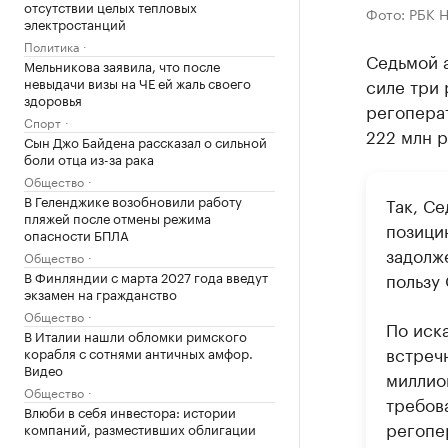
отсутствии целых тепловых
Фото: РБК 
электростанций
Политика
Седьмой 
Мельникова заявила, что после
невыдачи визы на ЧЕ ей жаль своего
силе три
здоровья
регопера
Спорт
222 млн р
Сын Джо Байдена рассказал о сильной
боли отца из-за рака
Общество
В Геленджике возобновили работу
Так, С
пляжей после отмены режима
позици
опасности БПЛА
задолж
Общество
В Финляндии с марта 2027 года введут
пользу 
экзамен на гражданство
Общество
По иск
В Италии нашли обломки римского
встреч
корабля с сотнями античных амфор.
Видео
миллио
Общество
требов
Влюби в себя инвестора: истории
регопе
компаний, разместивших облигации