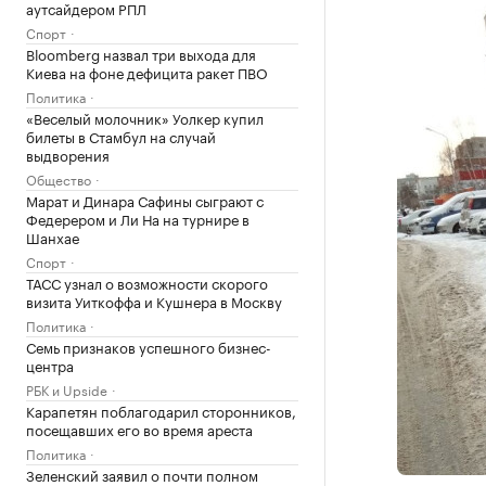
аутсайдером РПЛ
Спорт
Bloomberg назвал три выхода для
Киева на фоне дефицита ракет ПВО
Политика
«Веселый молочник» Уолкер купил
билеты в Стамбул на случай
выдворения
Общество
Марат и Динара Сафины сыграют с
Федерером и Ли На на турнире в
Шанхае
Спорт
ТАСС узнал о возможности скорого
визита Уиткоффа и Кушнера в Москву
Политика
Семь признаков успешного бизнес-
центра
РБК и Upside
Карапетян поблагодарил сторонников,
посещавших его во время ареста
Политика
Зеленский заявил о почти полном