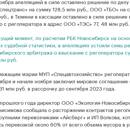
оября апелляцией в силе оставлено решение по делу
спецтранс» на сумму 128,5 млн руб., ООО «ТБО» на 
руб., в Тюмени в кассации оставлено в силе решение 
 с регоператора в адрес ООО «ТЭС» 77, 48 млн руб.
кущий момент, по расчетам РБК Новосибирск на осно
х судебной статистики, в апелляциях устояли семь 
ибирского арбитража о взыскании с регоператора с
лн руб.
лежащим мэрии МУП «Спецавтохозяйство» регоперат
ября и начале ноября заключил мировое соглашение 
31 млн руб. в рассрочку до сентября 2023 года.
 прошлого года директор ООО «Экология-Новосибир
нисимова сообщала о расторжении контрактов регоп
крупными перевозчиками «Айсберг» и ИП Волкова, ко
ь перевозкой около 60% от всего объема мусора в р