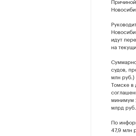
Причиной
Новосибир
Руководи
Новосибир
идут пер
на текущи
Суммарно
судов, п
млн руб.)
Томске в 
соглашени
минимум 2
млрд руб.
По инфор
47,9 млн 