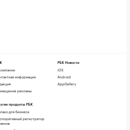
К
РБК Новости
компании
iOS
нтактная информация
Android
дакция
AppGallery
змещение рекламы
угие продукты РБК
лако для бизнеса
рпоративный регистратор
менов
стинг сайтов