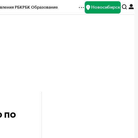
Новосибирск
вления РБК
РБК Образование
редитные рейтинги
Франшизы
Газета
ок наличной валюты
 по