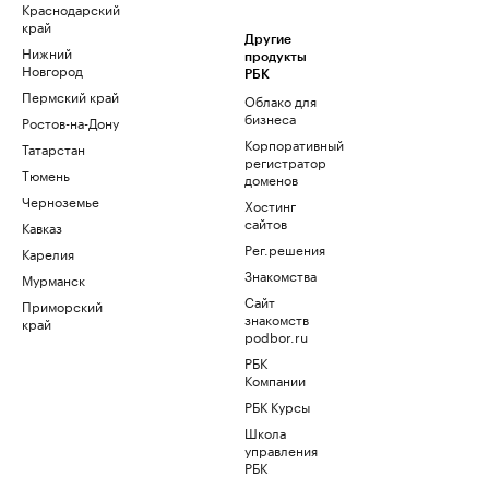
Краснодарский
край
Другие
Нижний
продукты
Новгород
РБК
Пермский край
Облако для
бизнеса
Ростов-на-Дону
Корпоративный
Татарстан
регистратор
Тюмень
доменов
Черноземье
Хостинг
сайтов
Кавказ
Рег.решения
Карелия
Знакомства
Мурманск
Сайт
Приморский
знакомств
край
podbor.ru
РБК
Компании
РБК Курсы
Школа
управления
РБК