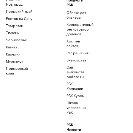
продукты
Новгород
РБК
Пермский край
Облако для
бизнеса
Ростов-на-Дону
Корпоративный
Татарстан
регистратор
Тюмень
доменов
Черноземье
Хостинг
сайтов
Кавказ
Рег.решения
Карелия
Знакомства
Мурманск
Сайт
Приморский
знакомств
край
podbor.ru
РБК
Компании
РБК Курсы
Школа
управления
РБК
РБК
Новости