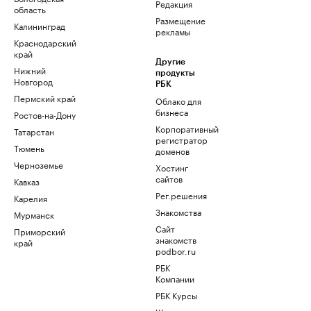
Редакция
область
Размещение
Калининград
рекламы
Краснодарский
край
Другие
Нижний
продукты
Новгород
РБК
Пермский край
Облако для
бизнеса
Ростов-на-Дону
Корпоративный
Татарстан
регистратор
Тюмень
доменов
Черноземье
Хостинг
сайтов
Кавказ
Рег.решения
Карелия
Знакомства
Мурманск
Сайт
Приморский
знакомств
край
podbor.ru
РБК
Компании
РБК Курсы