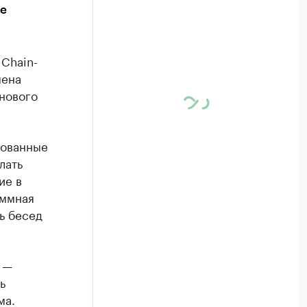
ле
Chain-
мена
нового
зованные
лать
ие в
аммная
ь бесед
 —
ь
ма.