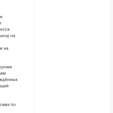
же
и
ается
ыход на
и на
 кроме
ким
рждённых
ющей
сива по