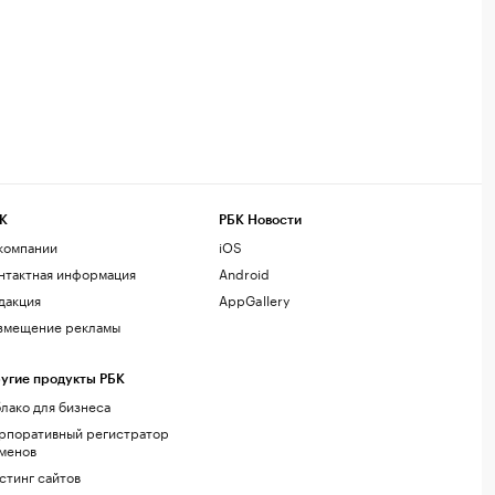
К
РБК Новости
компании
iOS
нтактная информация
Android
дакция
AppGallery
змещение рекламы
угие продукты РБК
лако для бизнеса
рпоративный регистратор
менов
стинг сайтов