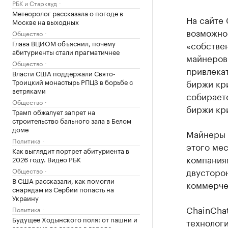
РБК и Старквуд
Метеоролог рассказала о погоде в
На сайте 
Москве на выходных
возможно
Общество
Глава ВЦИОМ объяснил, почему
«собстве
абитуриенты стали прагматичнее
майнеров»
Общество
привлекат
Власти США поддержали Свято-
Троицкий монастырь РПЦЗ в борьбе с
биржи кр
ветряками
собираетс
Общество
биржи кри
Трамп обжалует запрет на
строительство бального зала в Белом
доме
Майнеры 
Политика
этого ме
Как выглядит портрет абитуриента в
компания
2026 году. Видео РБК
двусторо
Общество
В США рассказали, как помогли
коммерче
снарядам из Сербии попасть на
Украину
ChainChat
Политика
Будущее Ходынского поля: от пашни и
технолог
аэродрома до города в городе