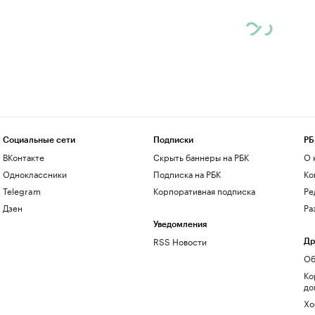
Социальные сети
Подписки
РБ
ВКонтакте
Скрыть баннеры на РБК
О 
Одноклассники
Подписка на РБК
Ко
Telegram
Корпоративная подписка
Ре
Дзен
Ра
Уведомления
RSS Новости
Др
Об
Ко
до
Хо