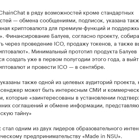
ChainChat в ряду возможностей кроме стандартных
стей — обмена сообщениями, подписок, указана так
нная криптовалюта для премиум-функций и поддержк
. Финансирование Балуев, согласно проекту, собир
ь через проведение ICO, продажу токенов, а также в
иптовалют». Минимальный прототип продукта Балуев
я создать уже в первом полугодии этого года, а выйт
птовалют и провести ICO — в сентябре.
указаны также одной из целевых аудиторий проекта,
ссенджер может быть интересным СМИ и коммерчес
м, которые «заинтересованы в установлении подтве
нних соглашений и обмене информации, представля
скую тайну»
 стал одним из двух лидеров образовательного интен
ическому предпринимательству «Made in NSU».