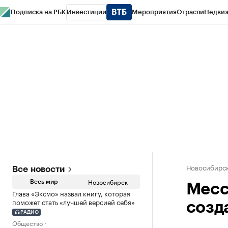
Подписка на РБК
Инвестиции
Мероприятия
Отрасли
Недви
РБК Курсы
РБК Life
Тренды
Визионеры
Национальные проекты
Горо
Спецпроекты СПб
Конференции СПб
Спецпроекты
Проверка конт
Новосибирс
Все новости
Новосибирск
Весь мир
Месс
Глава «Эксмо» назвал книгу, которая
поможет стать «лучшей версией себя»
созд
РАДИО
Общество