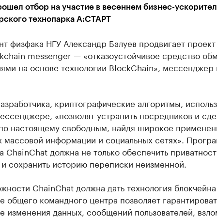
ошел отбор на участие в весеннем бизнес-ускорите
рского технопарка А:СТАРТ
т физфака НГУ Александр Балуев продвигает проект 
ckchain messenger — «отказоустойчивое средство об
ями на основе технологии BlockChain», мессенджер 
разработчика, криптографические алгоритмы, исполь
ессенджере, «позволят устранить посредников и сде
по настоящему свободным, найдя широкое применен
х массовой информации и социальных сетях». Прогр
 ChainChat должна не только обеспечить приватност
о и сохранить историю переписки неизменной.
жности ChainChat должна дать технология блокчейна
е общего командного центра позволяет гарантироват
е изменения данных, сообщений пользователей, взло