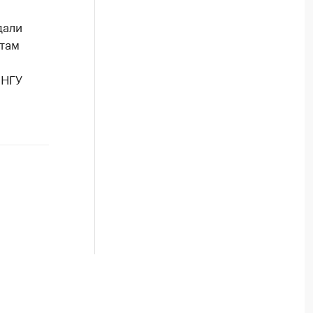
дали
 там
 НГУ