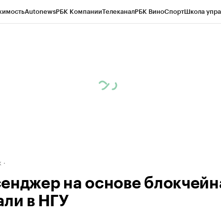
жимость
Autonews
РБК Компании
Телеканал
РБК Вино
Спорт
Школа упра
д
Стиль
Крипто
РБК Бизнес-среда
Дискуссионный клуб
Исследования
К
рагентов
Политика
Экономика
Бизнес
Технологии и медиа
Финансы
Рын
к
енджер на основе блокчейн
али в НГУ