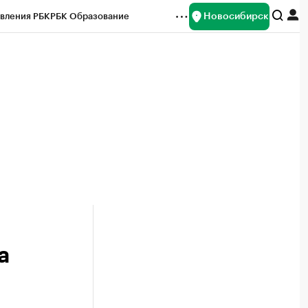
Новосибирск
вления РБК
РБК Образование
редитные рейтинги
Франшизы
Газета
ок наличной валюты
а