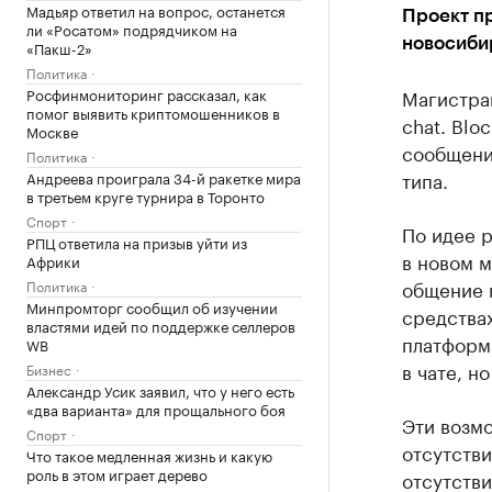
Мадьяр ответил на вопрос, останется
Проект пр
ли «Росатом» подрядчиком на
новосиби
«Пакш-2»
Политика
Росфинмониторинг рассказал, как
Магистран
помог выявить криптомошенников в
chat. Blo
Москве
сообщени
Политика
типа.
Андреева проиграла 34-й ракетке мира
в третьем круге турнира в Торонто
Спорт
По идее 
РПЦ ответила на призыв уйти из
в новом м
Африки
общение 
Политика
Минпромторг сообщил об изучении
средства
властями идей по поддержке селлеров
платформа
WB
в чате, н
Бизнес
Александр Усик заявил, что у него есть
«два варианта» для прощального боя
Эти возмо
Спорт
отсутстви
Что такое медленная жизнь и какую
роль в этом играет дерево
отсутстви