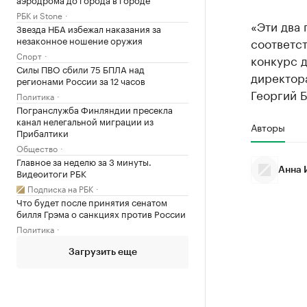
РБК и Stone
«Эти два 
Звезда НБА избежал наказания за
незаконное ношение оружия
соответст
Спорт
конкурс 
Силы ПВО сбили 75 БПЛА над
директор
регионами России за 12 часов
Георгий 
Политика
Погранслужба Финляндии пресекла
канал нелегальной миграции из
Авторы
Прибалтики
Общество
Главное за неделю за 3 минуты.
Анна 
Видеоитоги РБК
Подписка на РБК
Что будет после принятия сенатом
билля Грэма о санкциях против России
Политика
Загрузить еще