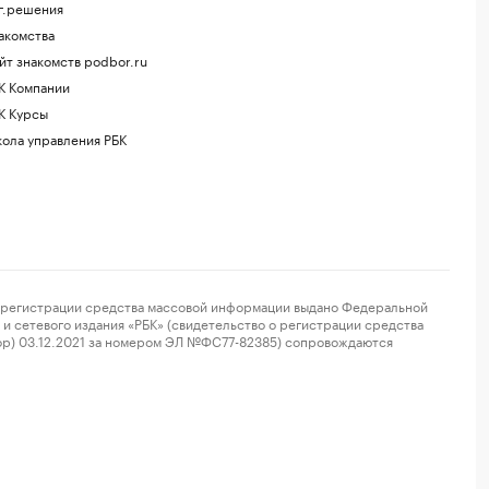
г.решения
акомства
йт знакомств podbor.ru
К Компании
К Курсы
ола управления РБК
регистрации средства массовой информации выдано Федеральной
и сетевого издания «РБК» (свидетельство о регистрации средства
ор) 03.12.2021 за номером ЭЛ №ФС77-82385) сопровождаются