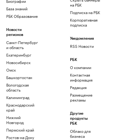
Биографии
на РБК
База знаний
Подписка на РБК
РБК Образование
Корпоративная
подписка
Новости
регионов
Уведомления
Санкт-Петербург
RSS Новости
и область
Екатеринбург
РБК
Новосибирск
О компании
Омск
Контактная
Башкортостан
информация
Вологодская
Редакция
область
Размещение
Калининград
рекламы
Краснодарский
край
Другие
Нижний
продукты
Новгород
РБК
Пермский край
Облако для
бизнеса
Ростов-на-Дону