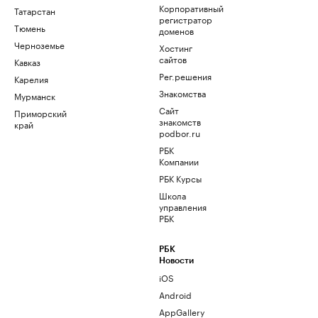
Корпоративный
Татарстан
регистратор
Тюмень
доменов
Черноземье
Хостинг
сайтов
Кавказ
Рег.решения
Карелия
Знакомства
Мурманск
Сайт
Приморский
знакомств
край
podbor.ru
РБК
Компании
РБК Курсы
Школа
управления
РБК
РБК
Новости
iOS
Android
AppGallery