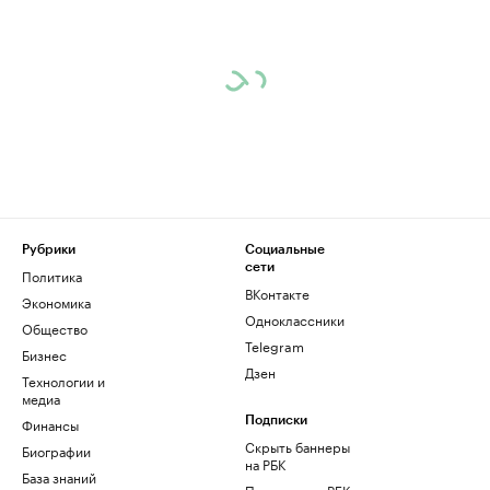
Рубрики
Социальные
сети
Политика
ВКонтакте
Экономика
Одноклассники
Общество
Telegram
Бизнес
Дзен
Технологии и
медиа
Финансы
Подписки
Скрыть баннеры
Биографии
на РБК
База знаний
Подписка на РБК