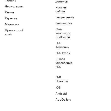
доменов
Черноземье
Хостинг
сайтов
Кавказ
Рег.решения
Карелия
Знакомства
Мурманск
Сайт
Приморский
знакомств
край
podbor.ru
РБК
Компании
РБК Курсы
Школа
управления
РБК
РБК
Новости
iOS
Android
AppGallery