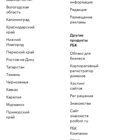
информация
Вологодская
Редакция
область
Размещение
Калининград
рекламы
Краснодарский
край
Другие
Нижний
продукты
Новгород
РБК
Пермский край
Облако для
бизнеса
Ростов-на-Дону
Корпоративный
Татарстан
регистратор
Тюмень
доменов
Черноземье
Хостинг
сайтов
Кавказ
Рег.решения
Карелия
Знакомства
Мурманск
Сайт
Приморский
знакомств
край
podbor.ru
РБК
Компании