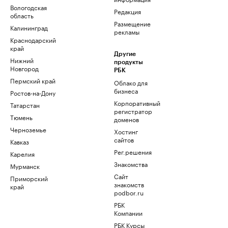
Вологодская
Редакция
область
Размещение
Калининград
рекламы
Краснодарский
край
Другие
Нижний
продукты
Новгород
РБК
Пермский край
Облако для
бизнеса
Ростов-на-Дону
Корпоративный
Татарстан
регистратор
Тюмень
доменов
Черноземье
Хостинг
сайтов
Кавказ
Рег.решения
Карелия
Знакомства
Мурманск
Сайт
Приморский
знакомств
край
podbor.ru
РБК
Компании
РБК Курсы