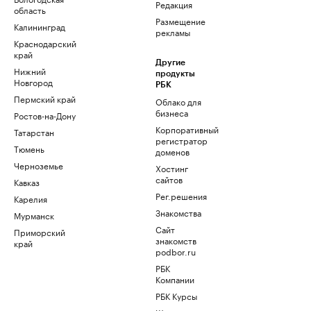
Редакция
область
Размещение
Калининград
рекламы
Краснодарский
край
Другие
Нижний
продукты
Новгород
РБК
Пермский край
Облако для
бизнеса
Ростов-на-Дону
Корпоративный
Татарстан
регистратор
Тюмень
доменов
Черноземье
Хостинг
сайтов
Кавказ
Рег.решения
Карелия
Знакомства
Мурманск
Сайт
Приморский
знакомств
край
podbor.ru
РБК
Компании
РБК Курсы