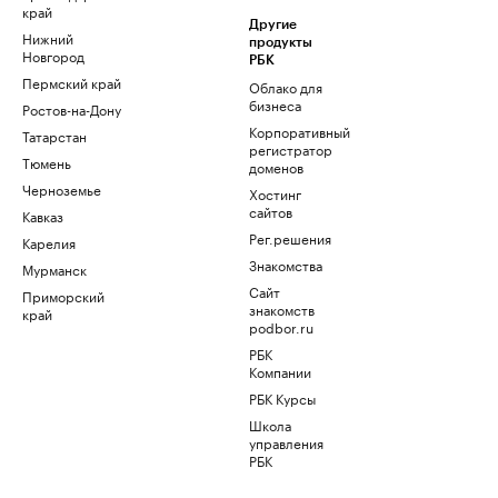
край
Другие
Нижний
продукты
Новгород
РБК
Пермский край
Облако для
бизнеса
Ростов-на-Дону
Корпоративный
Татарстан
регистратор
Тюмень
доменов
Черноземье
Хостинг
сайтов
Кавказ
Рег.решения
Карелия
Знакомства
Мурманск
Сайт
Приморский
знакомств
край
podbor.ru
РБК
Компании
РБК Курсы
Школа
управления
РБК