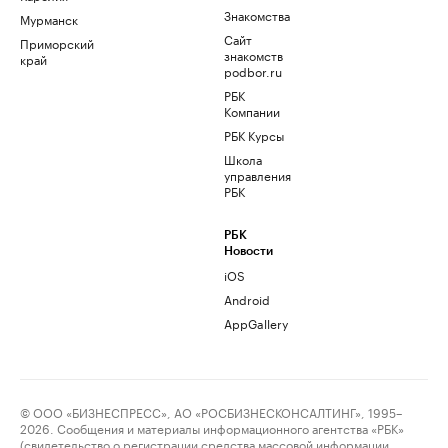
Знакомства
Мурманск
Сайт
Приморский
знакомств
край
podbor.ru
РБК
Компании
РБК Курсы
Школа
управления
РБК
РБК
Новости
iOS
Android
AppGallery
© ООО «БИЗНЕСПРЕСС», АО «РОСБИЗНЕСКОНСАЛТИНГ», 1995–
2026. Сообщения и материалы информационного агентства «РБК»
(свидетельство о регистрации средства массовой информации