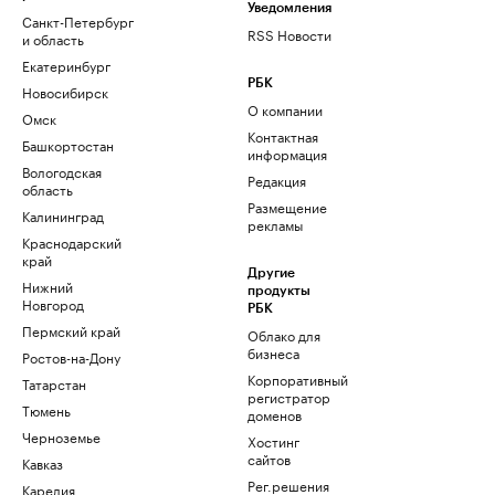
Уведомления
Санкт-Петербург
RSS Новости
и область
Екатеринбург
РБК
Новосибирск
О компании
Омск
Контактная
Башкортостан
информация
Вологодская
Редакция
область
Размещение
Калининград
рекламы
Краснодарский
край
Другие
Нижний
продукты
Новгород
РБК
Пермский край
Облако для
бизнеса
Ростов-на-Дону
Корпоративный
Татарстан
регистратор
Тюмень
доменов
Черноземье
Хостинг
сайтов
Кавказ
Рег.решения
Карелия