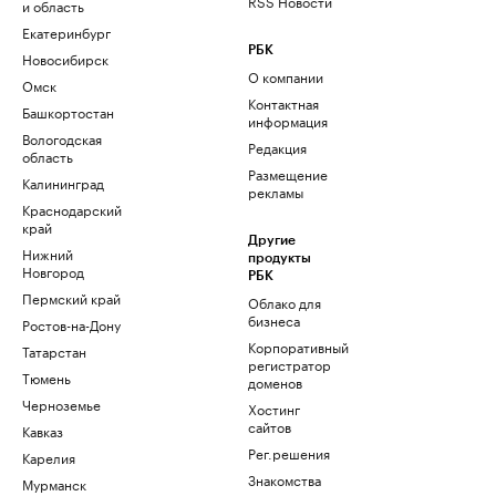
RSS Новости
и область
Екатеринбург
РБК
Новосибирск
О компании
Омск
Контактная
Башкортостан
информация
Вологодская
Редакция
область
Размещение
Калининград
рекламы
Краснодарский
край
Другие
Нижний
продукты
Новгород
РБК
Пермский край
Облако для
бизнеса
Ростов-на-Дону
Корпоративный
Татарстан
регистратор
Тюмень
доменов
Черноземье
Хостинг
сайтов
Кавказ
Рег.решения
Карелия
Знакомства
Мурманск