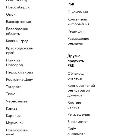
РБК
Новосибирск
О компании
Омск
Контактная
Башкортостан
информация
Вологодская
Редакция
область
Размещение
Калининград
рекламы
Краснодарский
край
Другие
Нижний
продукты
Новгород
РБК
Пермский край
Облако для
бизнеса
Ростов-на-Дону
Корпоративный
Татарстан
регистратор
Тюмень
доменов
Черноземье
Хостинг
сайтов
Кавказ
Рег.решения
Карелия
Знакомства
Мурманск
Сайт
Приморский
знакомств
край