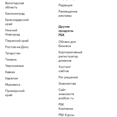
Вологодская
Редакция
область
Размещение
Калининград
рекламы
Краснодарский
край
Другие
Нижний
продукты
Новгород
РБК
Пермский край
Облако для
бизнеса
Ростов-на-Дону
Корпоративный
Татарстан
регистратор
Тюмень
доменов
Черноземье
Хостинг
сайтов
Кавказ
Рег.решения
Карелия
Знакомства
Мурманск
Сайт
Приморский
знакомств
край
podbor.ru
РБК
Компании
РБК Курсы