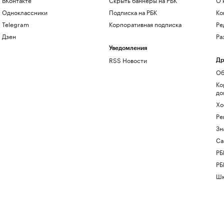
Одноклассники
Подписка на РБК
Ко
Telegram
Корпоративная подписка
Ре
Дзен
Ра
Уведомления
RSS Новости
Др
Об
Ко
до
Хо
Ре
Зн
Са
РБ
РБ
Шк