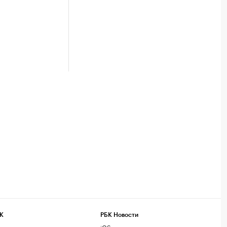
К
РБК Новости
компании
iOS