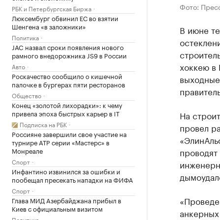
Фото: Прес
РБК и Петербургская Биржа
Люксембург обвинил ЕС во взятии
Шенгена «в заложники»
В июне те
Политика
остеклен
JAC назвал сроки появления нового
строител
рамного внедорожника JS9 в России
хоккею в 
Авто
Роскачество сообщило о кишечной
выходные
палочке в бургерах пяти ресторанов
правител
Общество
Конец «золотой лихорадки»: к чему
привела эпоха быстрых карьер в IT
На строи
Подписка на РБК
провел р
Россияне завершили свое участие на
«ЭлинАль
турнире ATP серии «Мастерс» в
Монреале
проводят
Спорт
инженерн
Инфантино извинился за ошибки и
дымоудал
пообещал пресекать нападки на ФИФА
Спорт
«Проведен
Глава МИД Азербайджана прибыл в
Киев с официальным визитом
анкерных
Политика