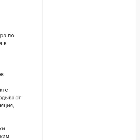
ра по
я в
ов
кте
ладывают
яция,
ки
чкам