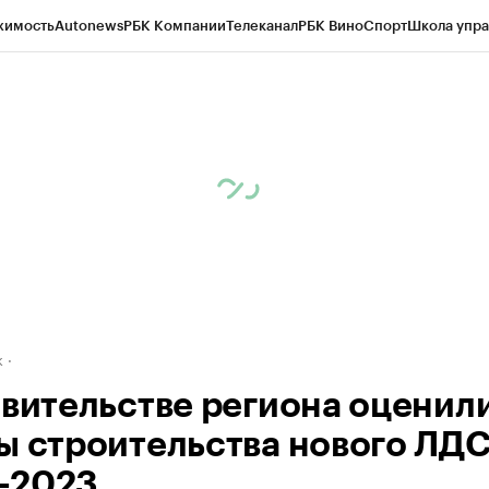
жимость
Autonews
РБК Компании
Телеканал
РБК Вино
Спорт
Школа упра
д
Стиль
Крипто
РБК Бизнес-среда
Дискуссионный клуб
Исследования
К
рагентов
Политика
Экономика
Бизнес
Технологии и медиа
Финансы
Рын
к
авительстве региона оценил
ы строительства нового ЛДС
-2023