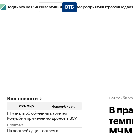
Подписка на РБК
Инвестиции
Мероприятия
Отрасли
Недви
РБК Курсы
РБК Life
Тренды
Визионеры
Национальные проекты
Горо
Спецпроекты СПб
Конференции СПб
Спецпроекты
Проверка конт
Новосибирс
Все новости
Новосибирск
Весь мир
В пр
FT узнала об обучении картелей
Колумбии применению дронов в ВСУ
темп
Политика
На достройку долгостроя в
МЧМ