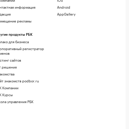
нтактная информация
Android
дакция
AppGallery
змещение рекламы
угие продукты РБК
лако для бизнеса
рпоративный регистратор
менов
стинг сайтов
г.решения
акомства
йт знакомств podbor.ru
К Компании
К Курсы
ола управления РБК