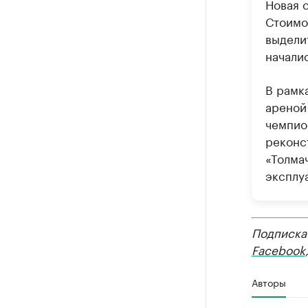
Новая 
Стоимо
выделит
начали
В рамк
ареной
чемпио
реконс
«Толма
эксплу
Подписка
Facebook
Авторы