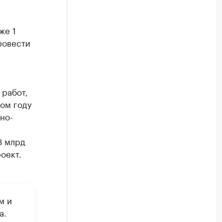
же 1
ровести
 работ,
ом году
но-
3 млрд
оект.
м и
а.