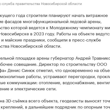
с-служба правительства Новосибирской области
кущего года строители планируют начать витражное
ие фасадов многофункциональной ледовой арены,
ьство которой ведется к Молодежному чемпионату ми
Новосибирске в 2023 году. Работы на объекте ведутс
 и майские праздники, сообщили в пресс-службе
ьства Новосибирской области.
тельной площадке арены губернатор Андрей Травник
абочее совещание. Директор по строительству ООО
фа» Денис Синюк отметил, что одновременно на объе
 монолитные работы, устраивают перегородки, прок
ые коммуникации: отопление, водоснабжение, вентил
ение и электрические сети.
а 3D-съёмка всего объекта, геодезисты выносят точ
 креплений, в дальнейшем подрядчик по опорным то