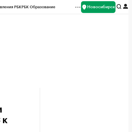
Новосибирск
вления РБК
РБК Образование
редитные рейтинги
Франшизы
Газета
ок наличной валюты
и
 к