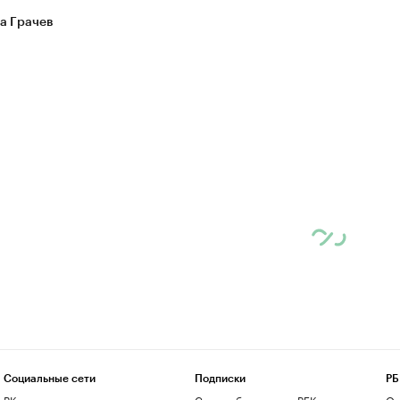
а Грачев
Социальные сети
Подписки
РБ
ВКонтакте
Скрыть баннеры на РБК
О 