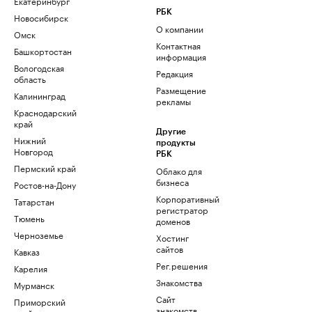
Екатеринбург
РБК
Новосибирск
О компании
Омск
Контактная
Башкортостан
информация
Вологодская
Редакция
область
Размещение
Калининград
рекламы
Краснодарский
край
Другие
Нижний
продукты
Новгород
РБК
Пермский край
Облако для
бизнеса
Ростов-на-Дону
Корпоративный
Татарстан
регистратор
Тюмень
доменов
Черноземье
Хостинг
сайтов
Кавказ
Рег.решения
Карелия
Знакомства
Мурманск
Сайт
Приморский
знакомств