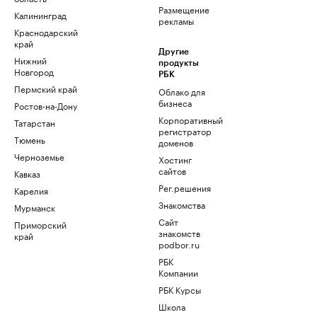
Размещение
Калининград
рекламы
Краснодарский
край
Другие
Нижний
продукты
Новгород
РБК
Пермский край
Облако для
бизнеса
Ростов-на-Дону
Корпоративный
Татарстан
регистратор
Тюмень
доменов
Черноземье
Хостинг
сайтов
Кавказ
Рег.решения
Карелия
Знакомства
Мурманск
Сайт
Приморский
знакомств
край
podbor.ru
РБК
Компании
РБК Курсы
Школа