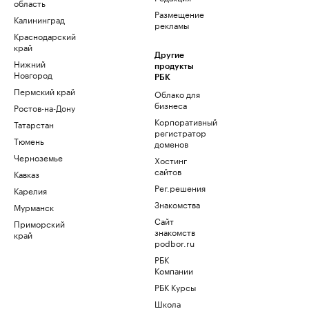
область
Размещение
Калининград
рекламы
Краснодарский
край
Другие
Нижний
продукты
Новгород
РБК
Пермский край
Облако для
бизнеса
Ростов-на-Дону
Корпоративный
Татарстан
регистратор
Тюмень
доменов
Черноземье
Хостинг
сайтов
Кавказ
Рег.решения
Карелия
Знакомства
Мурманск
Сайт
Приморский
знакомств
край
podbor.ru
РБК
Компании
РБК Курсы
Школа