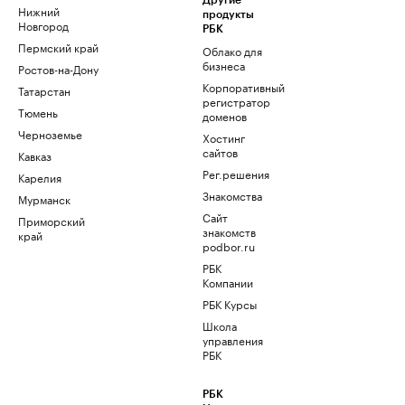
Другие
Нижний
продукты
Новгород
РБК
Пермский край
Облако для
бизнеса
Ростов-на-Дону
Корпоративный
Татарстан
регистратор
Тюмень
доменов
Черноземье
Хостинг
сайтов
Кавказ
Рег.решения
Карелия
Знакомства
Мурманск
Сайт
Приморский
знакомств
край
podbor.ru
РБК
Компании
РБК Курсы
Школа
управления
РБК
РБК