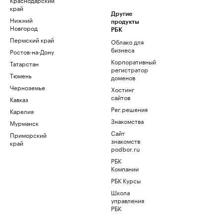
край
Другие
Нижний
продукты
Новгород
РБК
Пермский край
Облако для
бизнеса
Ростов-на-Дону
Корпоративный
Татарстан
регистратор
Тюмень
доменов
Черноземье
Хостинг
сайтов
Кавказ
Рег.решения
Карелия
Знакомства
Мурманск
Сайт
Приморский
знакомств
край
podbor.ru
РБК
Компании
РБК Курсы
Школа
управления
РБК