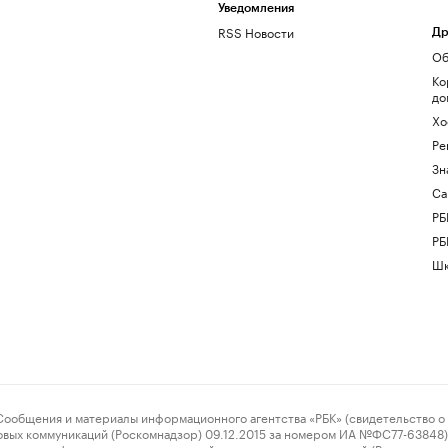
Уведомления
RSS Новости
Др
Об
Ко
до
Хо
Ре
Зн
Са
РБ
РБ
Шк
ения и материалы информационного агентства «РБК» (свидетельство о 
овых коммуникаций (Роскомнадзор) 09.12.2015 за номером ИА №ФС77-63848) 