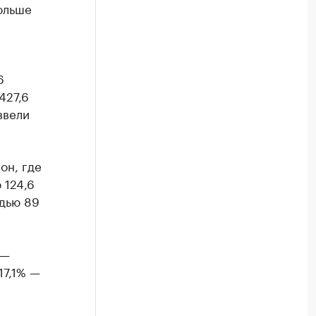
ольше
6
427,6
ввели
он, где
 124,6
адью 89
 —
17,1% —