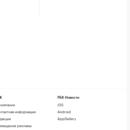
К
РБК Новости
компании
iOS
нтактная информация
Android
дакция
AppGallery
змещение рекламы