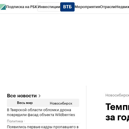
Подписка на РБК
Инвестиции
Мероприятия
Отрасли
Недви
РБК Курсы
РБК Life
Тренды
Визионеры
Национальные проекты
Горо
Спецпроекты СПб
Конференции СПб
Спецпроекты
Проверка конт
Новосибирс
Все новости
Новосибирск
Весь мир
Темп
В Тверской области обломки дрона
повредили фасад объекта Wildberries
за го
Политика
Появились первые кадры пропавшего в