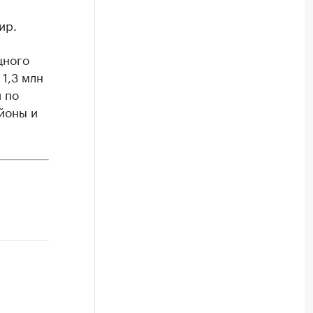
ир.
щного
1,3 млн
и по
йоны и