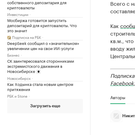
собственного депозитария для
Всего с н
криптовалюты
составляе
Инвестиции
Мосбиржа готовится запустить
Как
сооб
депозитарий для криптовалюты. Что
это значит
строитель
Подписка на РБК
кв.м., чт
DeepSeek сообщил о «значительном»
вводу жил
увеличении цен на свои ИИ-услуги
Центральн
Бизнес
СК заинтересовался сторонниками
экстремистского движения в
Новосибирске
Подписка
Новосибирск
Facebook
Как Ходынка стала новым центром
притяжения
РБК и Stone
Авторы
Загрузить еще
Никит