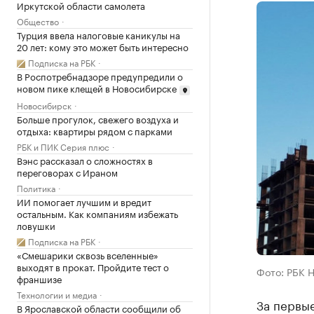
Иркутской области самолета
Общество
Турция ввела налоговые каникулы на
20 лет: кому это может быть интересно
Подписка на РБК
В Роспотребнадзоре предупредили о
новом пике клещей в Новосибирске
Новосибирск
Больше прогулок, свежего воздуха и
отдыха: квартиры рядом с парками
РБК и ПИК Серия плюс
Вэнс рассказал о сложностях в
переговорах с Ираном
Политика
ИИ помогает лучшим и вредит
остальным. Как компаниям избежать
ловушки
Подписка на РБК
«Смешарики сквозь вселенные»
выходят в прокат. Пройдите тест о
Фото: РБК 
франшизе
Технологии и медиа
За первые
В Ярославской области сообщили об