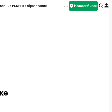
Новосибирск
вления РБК
РБК Образование
редитные рейтинги
Франшизы
Газета
ок наличной валюты
ке