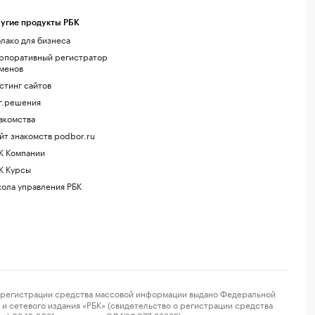
угие продукты РБК
лако для бизнеса
рпоративный регистратор
менов
стинг сайтов
г.решения
акомства
йт знакомств podbor.ru
К Компании
К Курсы
ола управления РБК
регистрации средства массовой информации выдано Федеральной
и сетевого издания «РБК» (свидетельство о регистрации средства