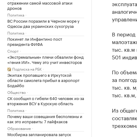
отражении самой массовой атаки
эксплуата
дронов
аналогичн
Политика
управлен
ВС России поразили в Черном море у
Одессы два украинских сухогруза
Политика
В период 
Покинет ли Инфантино пост
малоэтаж
президента ФИФА
тыс. кв.м
Спорт
501 инди
«Экстремальные» плечи обвалили фонд
«гения ИИ». Чему это учит инвесторов
Подписка на РБК
По объема
Экипаж пропавшего в Иркутской
за полго
области самолета прибыл в аэропорт
Бодайбо
тыс. кв. 
Общество
тыс. кв.м
СК сообщил о гибели 640 человек из-за
вторжения ВСУ в Курскую область
Из общег
Политика
Почему ваши совещания бесполезны и
составляю
как это исправить: 7 лайфхаков
трехкомн
Образование
Мосбиржа запланировала запуск