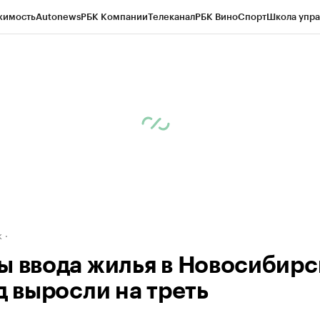
жимость
Autonews
РБК Компании
Телеканал
РБК Вино
Спорт
Школа упра
д
Стиль
Крипто
РБК Бизнес-среда
Дискуссионный клуб
Исследования
К
рагентов
Политика
Экономика
Бизнес
Технологии и медиа
Финансы
Рын
к
ы ввода жилья в Новосибирс
д выросли на треть