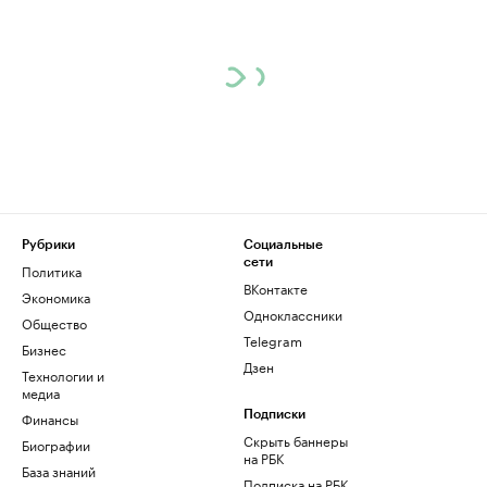
Рубрики
Социальные
сети
Политика
ВКонтакте
Экономика
Одноклассники
Общество
Telegram
Бизнес
Дзен
Технологии и
медиа
Финансы
Подписки
Скрыть баннеры
Биографии
на РБК
База знаний
Подписка на РБК