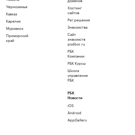
доменов
Черноземье
Хостинг
сайтов
Кавказ
Рег.решения
Карелия
Знакомства
Мурманск
Сайт
Приморский
знакомств
край
podbor.ru
РБК
Компании
РБК Курсы
Школа
управления
РБК
РБК
Новости
iOS
Android
AppGallery