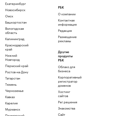
Екатеринбург
РБК
Новосибирск
О компании
Омск
Контактная
Башкортостан
информация
Вологодская
Редакция
область
Размещение
Калининград
рекламы
Краснодарский
край
Другие
Нижний
продукты
Новгород
РБК
Пермский край
Облако для
бизнеса
Ростов-на-Дону
Корпоративный
Татарстан
регистратор
Тюмень
доменов
Черноземье
Хостинг
сайтов
Кавказ
Рег.решения
Карелия
Знакомства
Мурманск
Сайт
Приморский