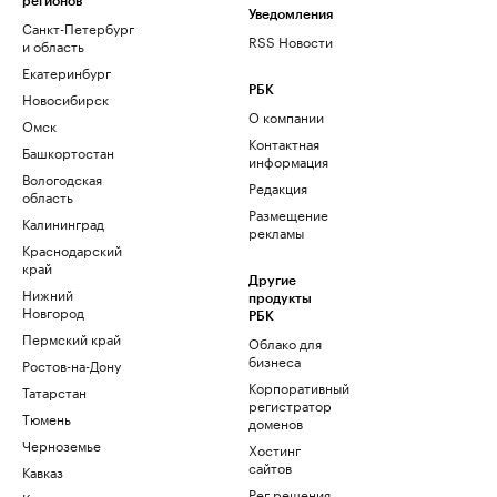
регионов
Уведомления
Санкт-Петербург
RSS Новости
и область
Екатеринбург
РБК
Новосибирск
О компании
Омск
Контактная
Башкортостан
информация
Вологодская
Редакция
область
Размещение
Калининград
рекламы
Краснодарский
край
Другие
Нижний
продукты
Новгород
РБК
Пермский край
Облако для
бизнеса
Ростов-на-Дону
Корпоративный
Татарстан
регистратор
Тюмень
доменов
Черноземье
Хостинг
сайтов
Кавказ
Рег.решения