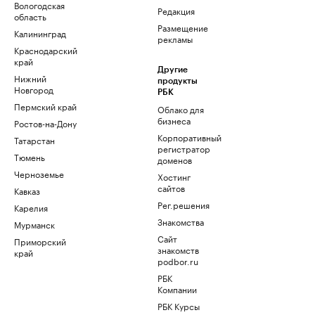
Вологодская
Редакция
область
Размещение
Калининград
рекламы
Краснодарский
край
Другие
Нижний
продукты
Новгород
РБК
Пермский край
Облако для
бизнеса
Ростов-на-Дону
Корпоративный
Татарстан
регистратор
Тюмень
доменов
Черноземье
Хостинг
сайтов
Кавказ
Рег.решения
Карелия
Знакомства
Мурманск
Сайт
Приморский
знакомств
край
podbor.ru
РБК
Компании
РБК Курсы