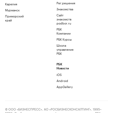
Рег.решения
Карелия
Знакомства
Мурманск
Сайт
Приморский
знакомств
край
podbor.ru
РБК
Компании
РБК Курсы
Школа
управления
РБК
РБК
Новости
iOS
Android
AppGallery
© ООО «БИЗНЕСПРЕСС», АО «РОСБИЗНЕСКОНСАЛТИНГ», 1995–
2026. Сообщения и материалы информационного агентства «РБК»