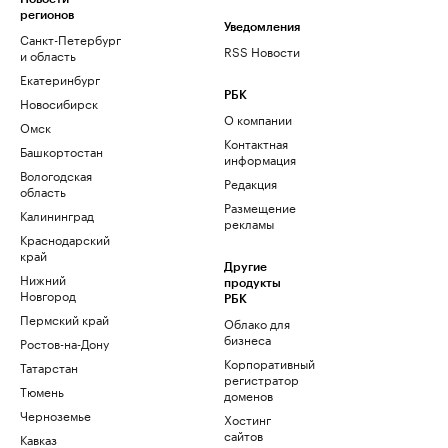
регионов
Уведомления
Санкт-Петербург
RSS Новости
и область
Екатеринбург
РБК
Новосибирск
О компании
Омск
Контактная
Башкортостан
информация
Вологодская
Редакция
область
Размещение
Калининград
рекламы
Краснодарский
край
Другие
Нижний
продукты
Новгород
РБК
Пермский край
Облако для
бизнеса
Ростов-на-Дону
Корпоративный
Татарстан
регистратор
Тюмень
доменов
Черноземье
Хостинг
сайтов
Кавказ