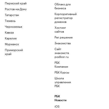
Пермский край
Облако для
бизнеса
Ростов-на-Дону
Корпоративный
Татарстан
регистратор
Тюмень
доменов
Черноземье
Хостинг
сайтов
Кавказ
Рег.решения
Карелия
Знакомства
Мурманск
Сайт
Приморский
знакомств
край
podbor.ru
РБК
Компании
РБК Курсы
Школа
управления
РБК
РБК
Новости
iOS