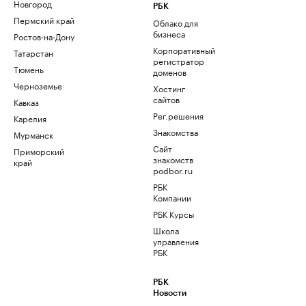
Новгород
РБК
Пермский край
Облако для
бизнеса
Ростов-на-Дону
Корпоративный
Татарстан
регистратор
Тюмень
доменов
Черноземье
Хостинг
сайтов
Кавказ
Рег.решения
Карелия
Знакомства
Мурманск
Сайт
Приморский
знакомств
край
podbor.ru
РБК
Компании
РБК Курсы
Школа
управления
РБК
РБК
Новости