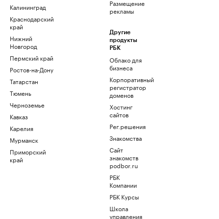
Размещение
Калининград
рекламы
Краснодарский
край
Другие
Нижний
продукты
Новгород
РБК
Пермский край
Облако для
бизнеса
Ростов-на-Дону
Корпоративный
Татарстан
регистратор
Тюмень
доменов
Черноземье
Хостинг
сайтов
Кавказ
Рег.решения
Карелия
Знакомства
Мурманск
Сайт
Приморский
знакомств
край
podbor.ru
РБК
Компании
РБК Курсы
Школа
управления