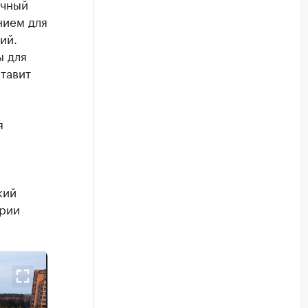
учный
нием для
ий.
ы для
тавит
я
кий
ории