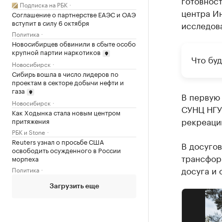
готовност
Подписка на РБК
центра Ин
Соглашение о партнерстве ЕАЭС и ОАЭ
вступит в силу 6 октября
исследов
Политика
Новосибирцев обвинили в сбыте особо
крупной партии наркотиков
Что бу
Новосибирск
Сибирь вошла в число лидеров по
проектам в секторе добычи нефти и
газа
В первую 
Новосибирск
СУНЦ НГУ 
Как Ходынка стала новым центром
рекреации
притяжения
РБК и Stone
Reuters узнал о просьбе США
В досуго
освободить осужденного в России
трансформ
морпеха
досуга и 
Политика
Загрузить еще