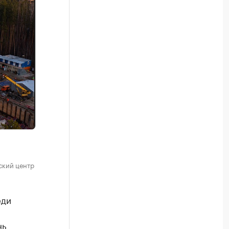
ский центр
еди
нь