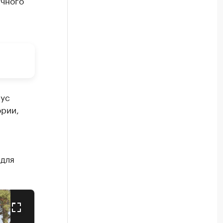
учного
пус
ории,
 для