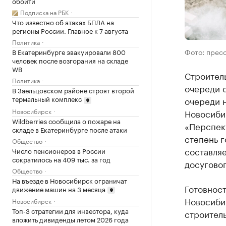
обойти
Подписка на РБК
Что известно об атаках БПЛА на
регионы России. Главное к 7 августа
Политика
Фото: прес
В Екатеринбурге эвакуировали 800
человек после возгорания на складе
WB
Строитель
Политика
очереди о
В Заельцовском районе строят второй
термальный комплекс
очереди н
Новосибирск
Новосиби
Wildberries сообщила о пожаре на
«Перспек
складе в Екатеринбурге после атаки
степень г
Общество
составляе
Число пенсионеров в России
сократилось на 409 тыс. за год
досугово
Общество
На въезде в Новосибирск ограничат
Готовност
движение машин на 3 месяца
Новосиби
Новосибирск
Топ-3 стратегии для инвестора, куда
строитель
вложить дивиденды летом 2026 года