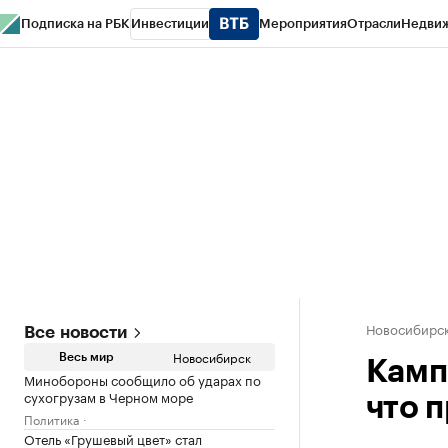
Подписка на РБК
Инвестиции
Мероприятия
Отрасли
Недви
РБК Курсы
РБК Life
Тренды
Визионеры
Национальные проекты
Горо
Спецпроекты СПб
Конференции СПб
Спецпроекты
Проверка конт
Новосибирс
Все новости
Новосибирск
Весь мир
Камп
Минобороны сообщило об ударах по
сухогрузам в Черном море
что п
Политика
Отель «Грушевый цвет» стал