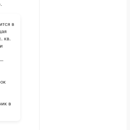
.
ится в
щая
. кв.
и
 —
рок
чик в