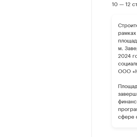
10 — 12 
Строите
рамках
площадь
м. Зав
2024 г
социал
ООО «Н
Площад
заверш
финанс
програ
сфере 