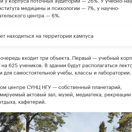
и у корпуса поточных аудиторий — 26%. У учебно-на
ститута медицины и психологии — 7%, у научно-
ательского центра — 6%.
дет находиться на территории кампуса
очередь входит три объекта. Первый — учебный кор
на 625 учеников. В здании будут располагаться лект
 для самостоятельной учебы, классы и лаборатории.
вом центре СУНЦ НГУ — собственный планетарий,
ируемый актовый зал, музей, медиатека, рекреации
отдыха, кафетерий.