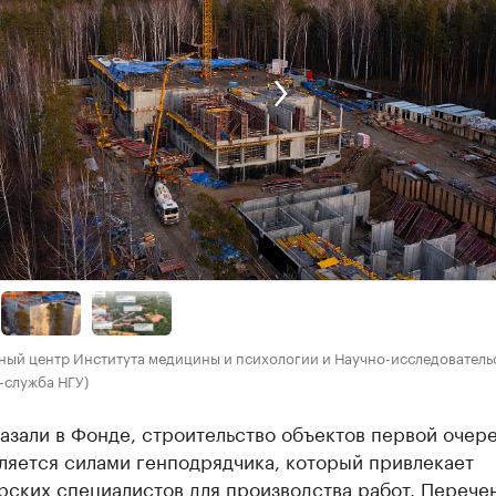
ный центр Института медицины и психологии и Научно-исследователь
-служба НГУ)
азали в Фонде, строительство объектов первой очер
ляется силами генподрядчика, который привлекает
рских специалистов для производства работ. Перече