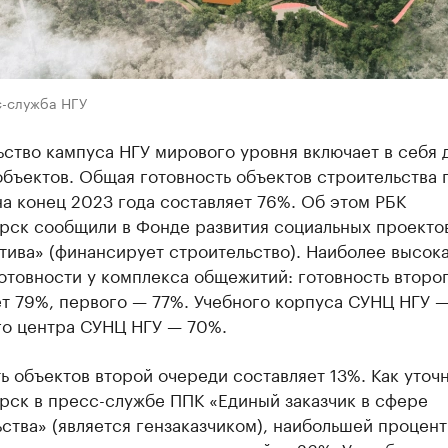
с-служба НГУ
ство кампуса НГУ мирового уровня включает в себя 
бъектов. Общая готовность объектов строительства 
а конец 2023 года составляет 76%. Об этом РБК
рск сообщили в Фонде развития социальных проекто
тива» (финансирует строительство). Наиболее высок
отовности у комплекса общежитий: готовность второ
т 79%, первого — 77%. Учебного корпуса СУНЦ НГУ —
го центра СУНЦ НГУ — 70%.
ь объектов второй очереди составляет 13%. Как уточ
рск в пресс-службе ППК «Единый заказчик в сфере
ства» (является гензаказчиком), наибольшей процент