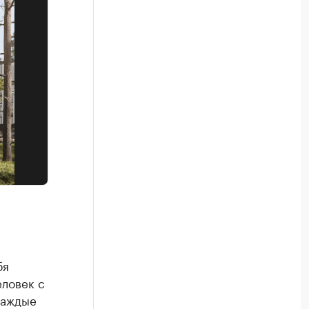
бя
еловек с
каждые