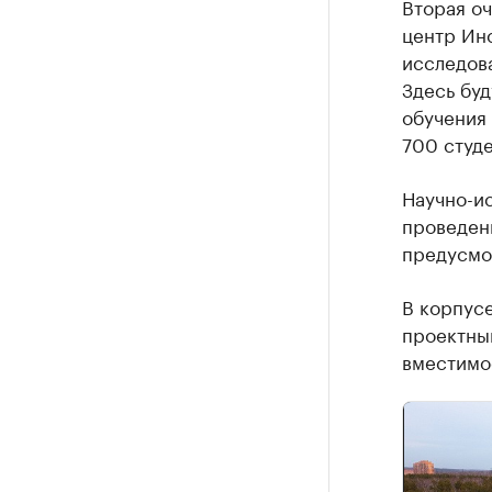
Вторая оч
центр Ин
исследов
Здесь бу
обучения
700 студе
Научно-и
проведен
предусмот
В корпусе
проектный
вместимос