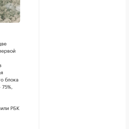
две
первой
в
ая
го блока
 75%,
нили РБК