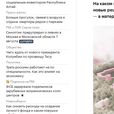
социальным инвестором Республики
На каком 
Алтай
новые реш
Пресс-релиз
Больше прогулок, свежего воздуха и
— в мате
отдыха: квартиры рядом с парками
РБК и ПИК Серия плюс
Синоптик предупредил о ливнях в
Москве и Московской области 7
августа
РАДИО
Общество
Чего ждать от нового президента
Колумбии по прозвищу Тигр
Политика
Треть россиян работают не по
специальности. Как это влияет на
экономику
Подписка на РБК
ФСБ задержала подельников
зарубежных мошеннических колл-
центров
Новосибирск
Как снизить расходы на создание
личного фонда и какие ловушки