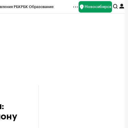
Новосибирск
вления РБК
РБК Образование
редитные рейтинги
Франшизы
Газета
ок наличной валюты
:
иону