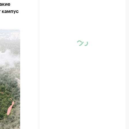
какие
т кампус