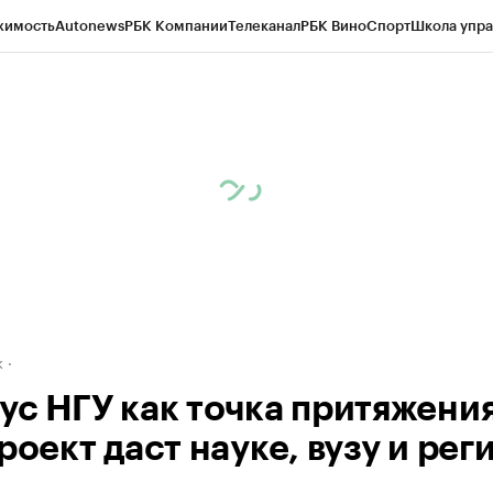
жимость
Autonews
РБК Компании
Телеканал
РБК Вино
Спорт
Школа упра
д
Стиль
Крипто
РБК Бизнес-среда
Дискуссионный клуб
Исследования
К
рагентов
Политика
Экономика
Бизнес
Технологии и медиа
Финансы
Рын
к
ус НГУ как точка притяжения
роект даст науке, вузу и рег