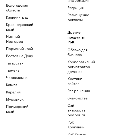
Вологодская
Редакция
область
Размещение
Калининград
рекламы
Краснодарский
край
Другие
Нижний
продукты
Новгород
РБК
Пермский край
Облако для
бизнеса
Ростов-на-Дону
Корпоративный
Татарстан
регистратор
Тюмень
доменов
Черноземье
Хостинг
сайтов
Кавказ
Рег.решения
Карелия
Знакомства
Мурманск
Сайт
Приморский
знакомств
край
podbor.ru
РБК
Компании
РБК Курсы