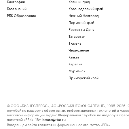
Биографии
Калининград
осталась без иностранных команд
База знаний
Краснодарский край
Спорт
Как бывший посол Украины в США
РБК Образование
Нижний Новгород
стала фигурантом двух уголовных дел
Пермский край
Политика
Ростов-на-Дону
Акции «Диасофта» упали после отказа
от байбека и анонса дивидендов
Татарстан
Инвестиции
Тюмень
Уровень воды в Рейне упал до
Черноземье
исторического минимума
Кавказ
Общество
Карелия
Как выбрать оптимальное
коммерческое помещение для
Мурманск
инвестиций
Приморский край
РБК и ПИК Серия плюс
Загрузить еще
© ООО «БИЗНЕСПРЕСС», АО «РОСБИЗНЕСКОНСАЛТИНГ», 1995–2026. Сообщ
службой по надзору в сфере связи, информационных технологий и масс
массовой информации выдано Федеральной службой по надзору в сфере
пометкой «РБК».
letters@rbc.ru
18+
Владельцем сайта является информационное агентство «РБК».