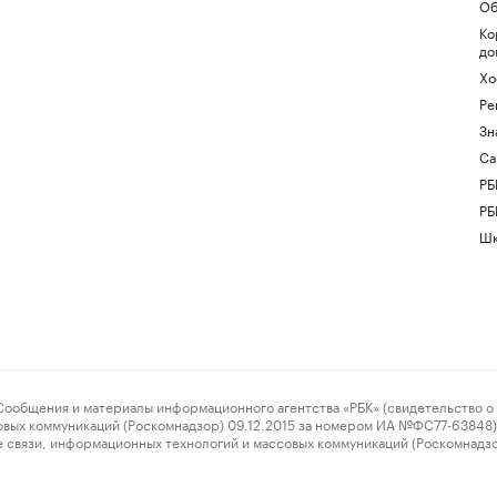
Об
Ко
до
Хо
Ре
Зн
Са
РБ
РБ
Шк
ения и материалы информационного агентства «РБК» (свидетельство о 
овых коммуникаций (Роскомнадзор) 09.12.2015 за номером ИА №ФС77-63848) 
 связи, информационных технологий и массовых коммуникаций (Роскомнадз