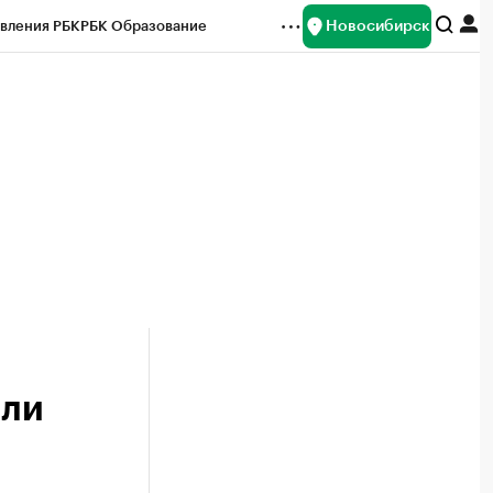
Новосибирск
вления РБК
РБК Образование
редитные рейтинги
Франшизы
Газета
ок наличной валюты
или