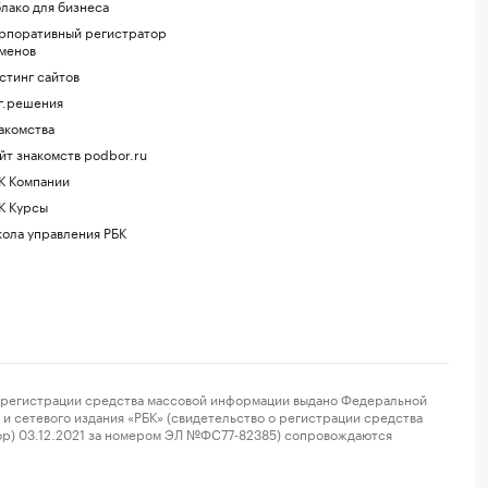
лако для бизнеса
рпоративный регистратор
менов
стинг сайтов
г.решения
акомства
йт знакомств podbor.ru
К Компании
К Курсы
ола управления РБК
регистрации средства массовой информации выдано Федеральной
и сетевого издания «РБК» (свидетельство о регистрации средства
ор) 03.12.2021 за номером ЭЛ №ФС77-82385) сопровождаются