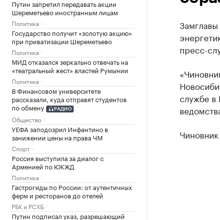
Путин запретил передавать акции
Шереметьево иностранным лицам
Политика
Замглавы
Государство получит «золотую акцию»
энергетик
при приватизации Шереметьево
пресс-сл
Политика
МИД отказался зеркально отвечать на
«театральный жест» властей Румынии
«Чиновни
Политика
Новосиби
В Финансовом университете
службе в
рассказали, куда отправят студентов
по обмену
ведомств
РАДИО
Общество
УЕФА заподозрил Инфантино в
Чиновник 
занижении цены на права ЧМ
Спорт
Россия выступила за диалог с
Арменией по ЮКЖД
Политика
Гастрогиды по России: от аутентичных
ферм и ресторанов до отелей
РБК и РСХБ
Путин подписал указ, разрешающий