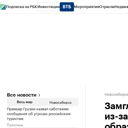
Подписка на РБК
Инвестиции
Мероприятия
Отрасли
Недви
РБК Курсы
РБК Life
Тренды
Визионеры
Национальные проекты
Горо
Спецпроекты СПб
Конференции СПб
Спецпроекты
Проверка конт
Новосибирс
Все новости
Новосибирск
Весь мир
Замг
Премьер Грузии назвал саботажем
сообщения об угрозах российским
из-з
туристам
Политика
обра