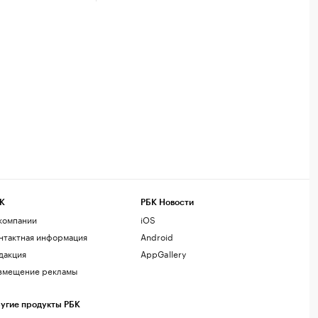
К
РБК Новости
компании
iOS
нтактная информация
Android
дакция
AppGallery
змещение рекламы
угие продукты РБК