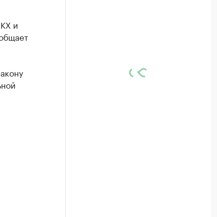
КХ и
ообщает
Закону
ьной