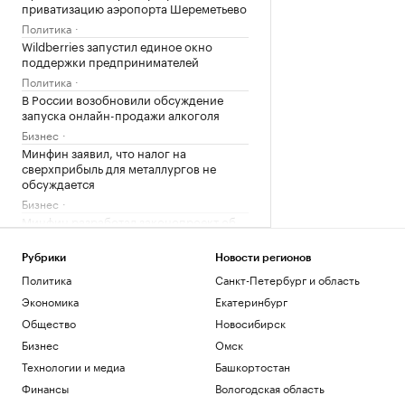
приватизацию аэропорта Шереметьево
Политика
Wildberries запустил единое окно
поддержки предпринимателей
Политика
В России возобновили обсуждение
запуска онлайн-продажи алкоголя
Бизнес
Минфин заявил, что налог на
сверхприбыль для металлургов не
обсуждается
Бизнес
Минфин разработал законопроект об
акцизе на импортную сталь
Бизнес
Рубрики
Новости регионов
Власти задумались о налоговых льготах
Политика
Санкт-Петербург и область
для пострадавших продавцов WB
Экономика
Екатеринбург
Экономика
Общество
Новосибирск
Сети бургерных ответили на тесты
Роскачества удивлением и
Бизнес
Омск
несогласием
Технологии и медиа
Башкортостан
Общество
Финансы
Вологодская область
Единая Лига ВТБ на следующий сезон