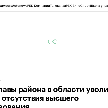
жимость
Autonews
РБК Компании
Телеканал
РБК Вино
Спорт
Школа упра
д
Стиль
Крипто
РБК Бизнес-среда
Дискуссионный клуб
Исследования
К
рагентов
Политика
Экономика
Бизнес
Технологии и медиа
Финансы
Рын
к
лавы района в области увол
а отсутствия высшего
зования