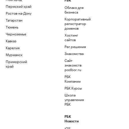
РБК
Пермский край
Облако для
бизнеса
Ростов-на-Дону
Корпоративный
Татарстан
регистратор
Тюмень
доменов
Черноземье
Хостинг
сайтов
Кавказ
Рег.решения
Карелия
Знакомства
Мурманск
Сайт
Приморский
знакомств
край
podbor.ru
РБК
Компании
РБК Курсы
Школа
управления
РБК
РБК
Новости
iOS