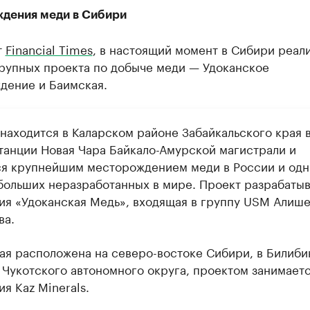
дения меди в Сибири
т
Financial Times
, в настоящий момент в Сибири реал
крупных проекта по добыче меди — Удоканское
дение и Баимская.
 находится в Каларском районе Забайкальского края 
станции Новая Чара Байкало-Амурской магистрали и
ся крупнейшим месторождением меди в России и одн
больших неразработанных в мире. Проект разрабатыв
ия «Удоканская Медь», входящая в группу USM Алиш
ва.
ая расположена на северо-востоке Сибири, в Билиб
 Чукотского автономного округа, проектом занимает
я Kaz Minerals.