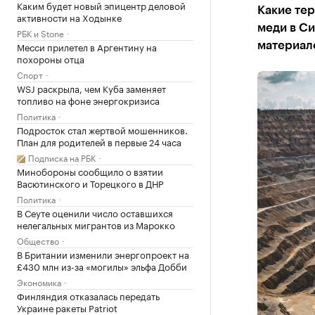
Каким будет новый эпицентр деловой
Какие те
активности на Ходынке
меди в Си
РБК и Stone
Месси прилетел в Аргентину на
материал
похороны отца
Спорт
WSJ раскрыла, чем Куба заменяет
топливо на фоне энергокризиса
Политика
Подросток стал жертвой мошенников.
План для родителей в первые 24 часа
Подписка на РБК
Минобороны сообщило о взятии
Васютинского и Торецкого в ДНР
Политика
В Сеуте оценили число оставшихся
нелегальных мигрантов из Марокко
Общество
В Британии изменили энергопроект на
£430 млн из-за «могилы» эльфа Добби
Экономика
Финляндия отказалась передать
Украине ракеты Patriot