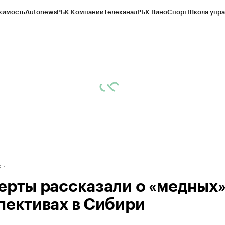
жимость
Autonews
РБК Компании
Телеканал
РБК Вино
Спорт
Школа упра
д
Стиль
Крипто
РБК Бизнес-среда
Дискуссионный клуб
Исследования
К
рагентов
Политика
Экономика
Бизнес
Технологии и медиа
Финансы
Рын
к
ерты рассказали о «медных
пективах в Сибири