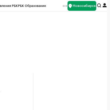
Новосибирск
вления РБК
РБК Образование
редитные рейтинги
Франшизы
Газета
ок наличной валюты
»