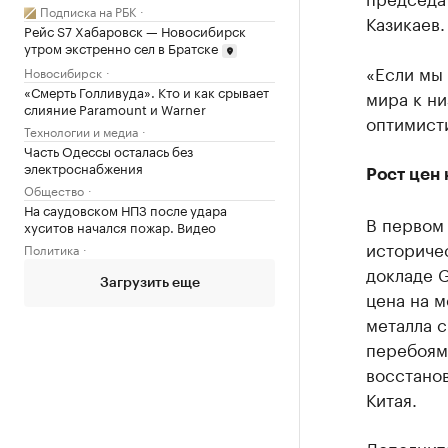
Подписка на РБК
Казикаев.
Рейс S7 Хабаровск — Новосибирск
утром экстренно сел в Братске
«Если мы 
Новосибирск
«Смерть Голливуда». Кто и как срывает
мира к н
слияние Paramount и Warner
оптимисти
Технологии и медиа
Часть Одессы осталась без
электроснабжения
Рост цен 
Общество
На саудовском НПЗ после удара
В первом 
хуситов начался пожар. Видео
историчес
Политика
докладе G
Загрузить еще
цена на м
металла с
перебоями
восстано
Китая.
Дополните