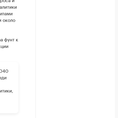
алитики
мпами
и около
а фунт к
кции
2040
еди
итики,