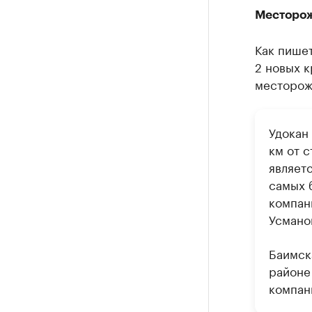
Месторож
Как пише
2 новых 
месторож
Удокан
км от 
являет
самых 
компан
Усмано
Баимск
районе
компани