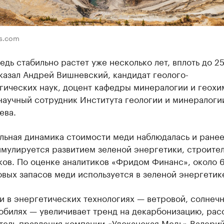
ls.com
едь стабильно растет уже несколько лет, вплоть до 2
казал Андрей Вишневский, кандидат геолого-
гических наук, доцент кафедры минералогии и геохи
аучный сотрудник Института геологии и минералоги
ева.
льная динамика стоимости меди наблюдалась и ранее
имулируется развитием зеленой энергетики, строите
ков. По оценке аналитиков «Фридом Финанс», около 
вых запасов меди используется в зеленой энергетик
 в энергетических технологиях — ветровой, солнечн
обилях — увеличивает тренд на декарбонизацию, рас
тель правления компании «Удоканская Медь» Валери