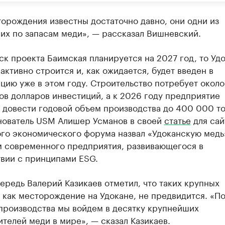
орождения известны достаточно давно, они одни из
их по запасам меди», — рассказал Вишневский.
ск проекта Баимская планируется на 2027 год, то Уд
активно строится и, как ожидается, будет введен в
цию уже в этом году. Строительство потребует около
в долларов инвестиций, а к 2026 году предприятие
 довести годовой объем производства до 400 000 т
нователь USM Алишер Усманов в своей
статье
для сай
го экономического форума назвал «Удоканскую медь
 современного предприятия, развивающегося в
твии с принципами ESG.
ередь Валерий Казикаев отметил, что таких крупных
 как месторождение на Удокане, не предвидится. «П
производства мы войдем в десятку крупнейших
телей меди в мире», — сказал Казикаев.