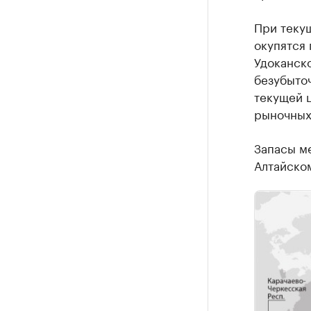
При текущ
окупятся 
Удоканск
безубыто
текущей ц
рыночных
Запасы ме
Алтайском