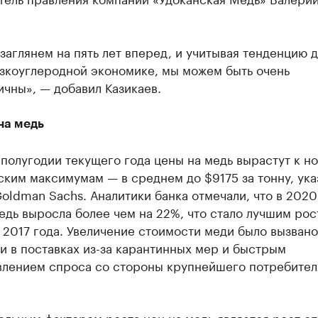
заглянем на пять лет вперед, и учитывая тенденцию 
изкоуглеродной экономике, мы можем быть очень
чны», — добавил Казикаев.
на медь
полугодии текущего года цены на медь вырастут к н
ким максимумам — в среднем до $9175 за тонну, ука
oldman Sachs. Аналитики банка отмечали, что в 2020
едь выросла более чем на 22%, что стало лучшим рос
 2017 года. Увеличение стоимости меди было вызвано
 в поставках из-за карантинных мер и быстрым
влением спроса со стороны крупнейшего потребител
льным фактором роста цен на медь является рост сп