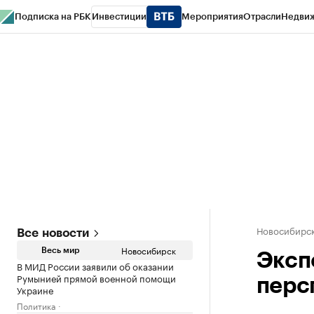
Подписка на РБК
Инвестиции
Мероприятия
Отрасли
Недви
РБК Курсы
РБК Life
Тренды
Визионеры
Национальные проекты
Горо
Спецпроекты СПб
Конференции СПб
Спецпроекты
Проверка конт
Новосибирс
Все новости
Новосибирск
Весь мир
Эксп
В МИД России заявили об оказании
Румынией прямой военной помощи
перс
Украине
Политика