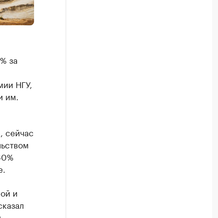
5% за
мии НГУ,
и им.
, сейчас
льством
60%
е.
ой и
сказал
й