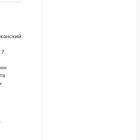
оканский
 7
онн
та
»
о