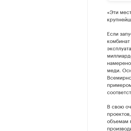
«Эти мест
крупнейш
Если запу
комбинат 
эксплуата
миллиардо
намерено
меди. Ос
Всемирно
примером
соответс
В свою оч
проектов,
объемам 
производи