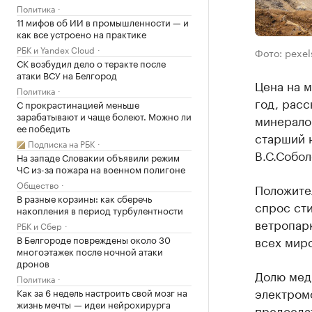
Политика
11 мифов об ИИ в промышленности — и
как все устроено на практике
РБК и Yandex Cloud
Фото: pexe
СК возбудил дело о теракте после
атаки ВСУ на Белгород
Цена на м
Политика
год, расс
С прокрастинацией меньше
зарабатывают и чаще болеют. Можно ли
минерало
ее победить
старший н
Подписка на РБК
В.С.Собол
На западе Словакии объявили режим
ЧС из-за пожара на военном полигоне
Общество
Положите
В разные корзины: как сберечь
спрос ст
накопления в период турбулентности
ветропар
РБК и Сбер
В Белгороде повреждены около 30
всех миро
многоэтажек после ночной атаки
дронов
Долю меди
Политика
электром
Как за 6 недель настроить свой мозг на
жизнь мечты — идеи нейрохирурга
председа