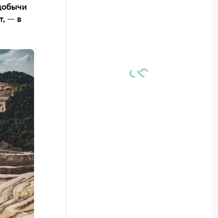
добычи
, — в