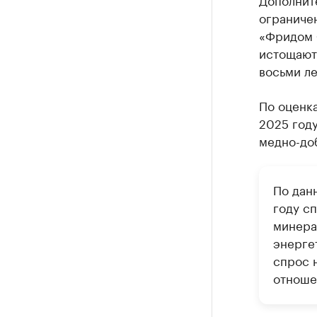
ограниче
«Фридом 
истощают
восьми ле
По оценка
2025 году
медно-до
По дан
году сп
минера
энергет
спрос 
отноше