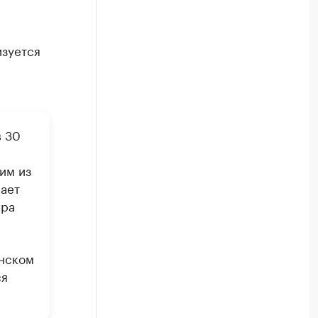
изуется
в 30
им из
ает
ера
инском
ся