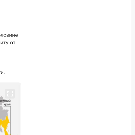
оловине
иту от
и.