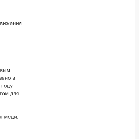
движения
овым
зано в
 году
том для
я меди,
роса и