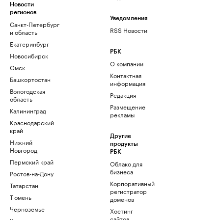
Новости
регионов
Уведомления
Санкт-Петербург
RSS Новости
и область
Екатеринбург
РБК
Новосибирск
О компании
Омск
Контактная
Башкортостан
информация
Вологодская
Редакция
область
Размещение
Калининград
рекламы
Краснодарский
край
Другие
Нижний
продукты
Новгород
РБК
Пермский край
Облако для
бизнеса
Ростов-на-Дону
Корпоративный
Татарстан
регистратор
Тюмень
доменов
Черноземье
Хостинг
сайтов