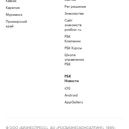
Кавказ
Рег.решения
Карелия
Знакомства
Мурманск
Сайт
Приморский
знакомств
край
podbor.ru
РБК
Компании
РБК Курсы
Школа
управления
РБК
РБК
Новости
iOS
Android
AppGallery
© ООО «БИЗНЕСПРЕСС», АО «РОСБИЗНЕСКОНСАЛТИНГ», 1995–