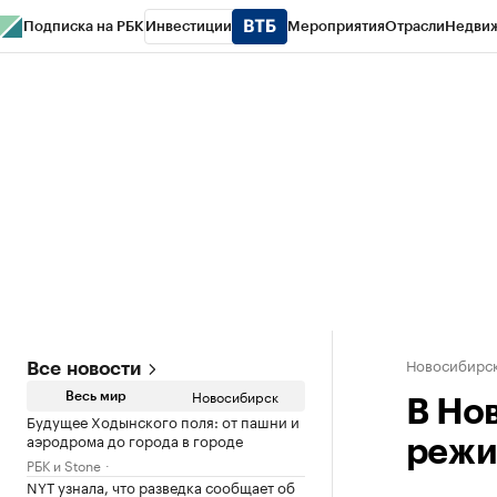
Подписка на РБК
Инвестиции
Мероприятия
Отрасли
Недви
РБК Курсы
РБК Life
Тренды
Визионеры
Национальные проекты
Горо
Спецпроекты СПб
Конференции СПб
Спецпроекты
Проверка конт
Новосибирс
Все новости
Новосибирск
Весь мир
В Но
Будущее Ходынского поля: от пашни и
аэродрома до города в городе
режи
РБК и Stone
NYT узнала, что разведка сообщает об