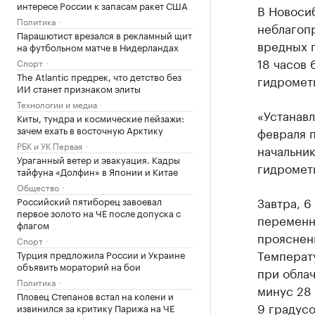
интересе России к запасам ракет США
В Новоси
Политика
неблагоп
Парашютист врезался в рекламный щит
вредных п
на футбольном матче в Нидерландах
18 часов 
Спорт
The Atlantic предрек, что детство без
гидромет
ИИ станет признаком элиты
Технологии и медиа
«Устанавл
Киты, тундра и космические пейзажи:
зачем ехать в восточную Арктику
февраля 
РБК и УК Первая
начальни
Ураганный ветер и эвакуация. Кадры
гидрометц
тайфуна «Долфин» в Японии и Китае
Общество
Завтра, 6
Российский пятиборец завоевал
первое золото на ЧЕ после допуска с
переменн
флагом
прояснени
Спорт
Температу
Турция предложила России и Украине
объявить мораторий на бои
при облач
Политика
минус 28 
Пловец Степанов встал на колени и
9 градусо
извинился за критику Парижа на ЧЕ