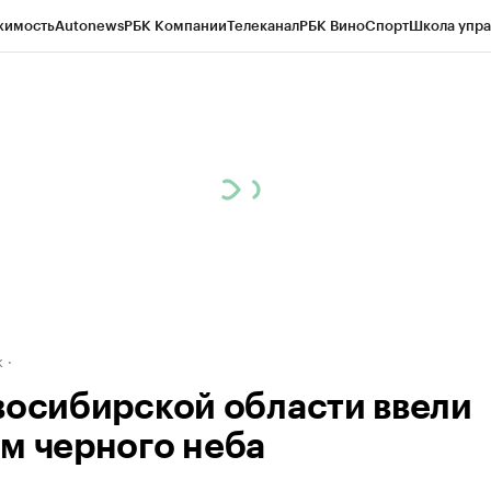
жимость
Autonews
РБК Компании
Телеканал
РБК Вино
Спорт
Школа упра
д
Стиль
Крипто
РБК Бизнес-среда
Дискуссионный клуб
Исследования
К
рагентов
Политика
Экономика
Бизнес
Технологии и медиа
Финансы
Рын
к
восибирской области ввели
м черного неба