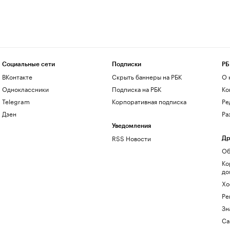
Социальные сети
Подписки
РБ
ВКонтакте
Скрыть баннеры на РБК
О 
Одноклассники
Подписка на РБК
Ко
Telegram
Корпоративная подписка
Ре
Дзен
Ра
Уведомления
RSS Новости
Др
Об
Ко
до
Хо
Ре
Зн
Са