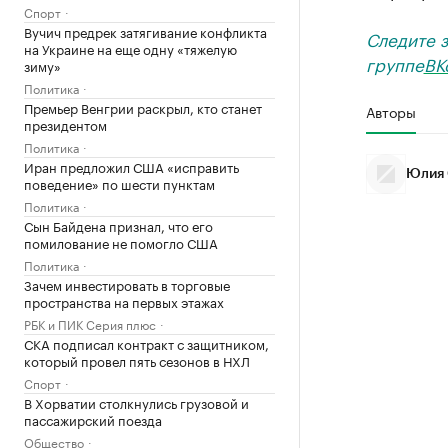
Спорт
Вучич предрек затягивание конфликта
Следите 
на Украине на еще одну «тяжелую
группе
ВК
зиму»
Политика
Премьер Венгрии раскрыл, кто станет
Авторы
президентом
Политика
Иран предложил США «исправить
Юлия 
поведение» по шести пунктам
Политика
Сын Байдена признал, что его
помилование не помогло США
Политика
Зачем инвестировать в торговые
пространства на первых этажах
РБК и ПИК Серия плюс
СКА подписал контракт с защитником,
который провел пять сезонов в НХЛ
Спорт
В Хорватии столкнулись грузовой и
пассажирский поезда
Общество