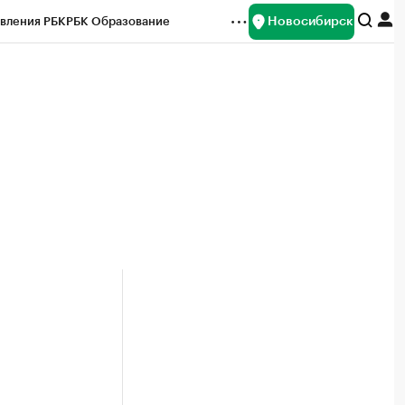
Новосибирск
вления РБК
РБК Образование
редитные рейтинги
Франшизы
Газета
ок наличной валюты