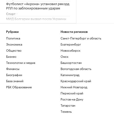
Футболист «Акрона» установил рекорд
РПЛ по заблокированным ударам
Спорт
МИД Болгарии вызвал посла Украины
из-за взрыва беспилотника
Политика
Рубрики
Новости регионов
Зачем экономике России нужна
товарная биржа
Политика
Санкт-Петербург и область
РБК и Петербургская Биржа
Экономика
Екатеринбург
«Локомотив» сыграл нулевую ничью с
Общество
Новосибирск
аутсайдером РПЛ
Бизнес
Омск
Спорт
Технологии и медиа
Башкортостан
Загрузить еще
Финансы
Вологодская область
Биографии
Калининград
База знаний
Краснодарский край
РБК Образование
Нижний Новгород
Пермский край
Ростов-на-Дону
Татарстан
Тюмень