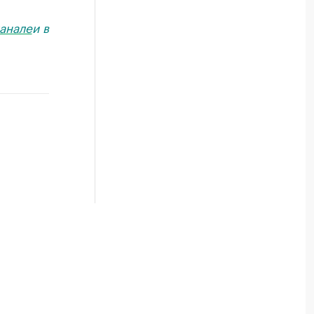
анале
и в