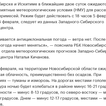
бирске и Искитиме в ближайшие двое суток ожидают
риятные метеорологические условия (НМУ) для расс
римесей. Режим будет действовать с 18 часов 5 февр
6 февраля, следует из данных Западного-Сибирского
центра.
ивается антициклональная погода — ветра нет. После
погода начнет меняться», — пояснила РБК Новосибир
к отдела метеорологических прогнозов Западно-Сиби
ентра Наталья Кичанова.
 февраля, на территории Новосибирской области ожи
ая облачность, преимущественно без осадков. При
ях — туманы и изморозь. На дорогах местами гололе
ра ночью будет колебаться в районе минус 16-21 гра
ности — минус 8-13 градусов, по северо-востоку — 
градусов. Днем — минус 12-17 градусов, местами — м
в.