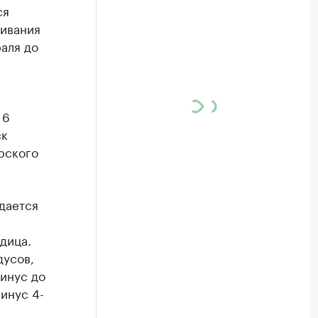
ся
еивания
аля до
 6
ск
рского
дается
дица.
дусов,
минус до
инус 4-