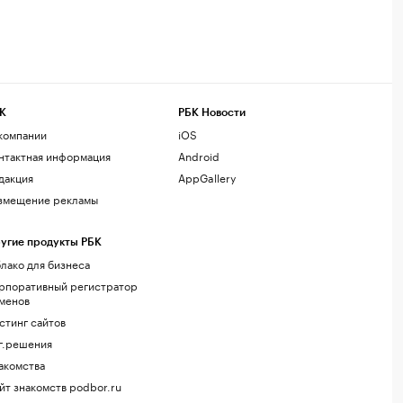
К
РБК Новости
компании
iOS
нтактная информация
Android
дакция
AppGallery
змещение рекламы
угие продукты РБК
лако для бизнеса
рпоративный регистратор
менов
стинг сайтов
г.решения
акомства
йт знакомств podbor.ru